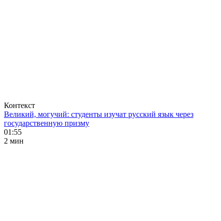
Контекст
Великий, могучий: студенты изучат русский язык через
государственную призму
01:55
2 мин