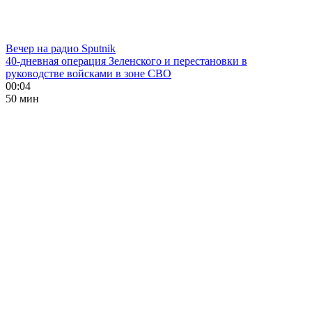
Вечер на радио Sputnik
40-дневная операция Зеленского и перестановки в
руководстве войсками в зоне СВО
00:04
50 мин