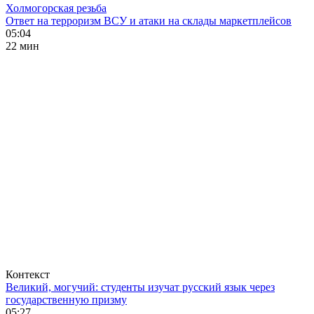
Холмогорская резьба
Ответ на терроризм ВСУ и атаки на склады маркетплейсов
05:04
22 мин
Контекст
Великий, могучий: студенты изучат русский язык через
государственную призму
05:27