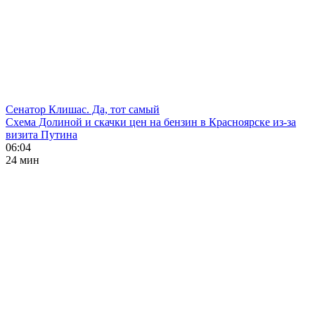
Сенатор Клишас. Да, тот самый
Схема Долиной и скачки цен на бензин в Красноярске из-за
визита Путина
06:04
24 мин