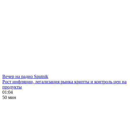
Вечер на радио Sputnik
Рост инфляции, легализация рынка крипты и контроль цен на
продукты
01:04
50 мин