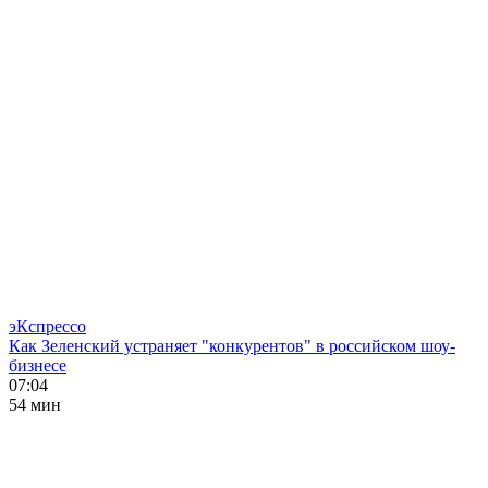
эКспрессо
Как Зеленский устраняет "конкурентов" в российском шоу-
бизнесе
07:04
54 мин