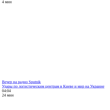
4 мин
Вечер на радио Sputnik
Удары по логистическим центрам в Киеве и мир на Украине
04:04
24 мин