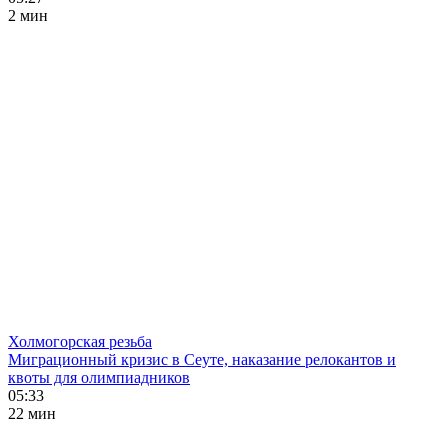
2 мин
Холмогорская резьба
Миграционный кризис в Сеуте, наказание релокантов и
квоты для олимпиадников
05:33
22 мин