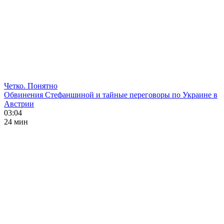
Четко. Понятно
Обвинения Стефаншиной и тайные переговоры по Украине в
Австрии
03:04
24 мин