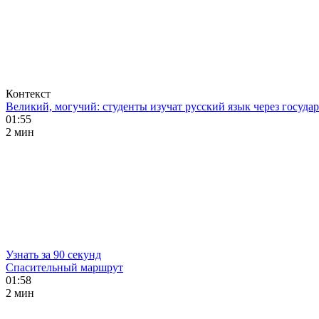
Контекст
Великий, могучий: студенты изучат русский язык через госуд
01:55
2 мин
Узнать за 90 секунд
Спасительный маршрут
01:58
2 мин