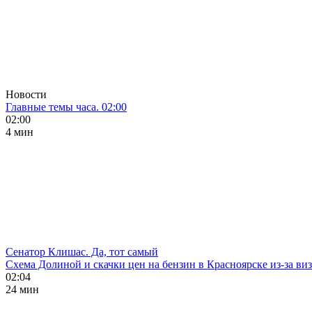
Новости
Главные темы часа. 02:00
02:00
4 мин
Сенатор Клишас. Да, тот самый
Схема Долиной и скачки цен на бензин в Красноярске из-за ви
02:04
24 мин