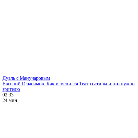
Дуэль с Манучаровым
Евгений Герасимов. Как изменился Театр сатиры и что нужно
зрителю
02:33
24 мин