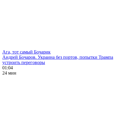
Ага, тот самый Бочарик
Андрей Бочаров. Украина без портов, попытки Трампа
устроить переговоры
01:04
24 мин