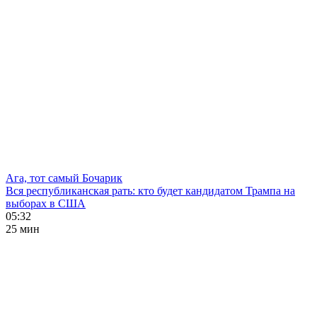
Ага, тот самый Бочарик
Вся республиканская рать: кто будет кандидатом Трампа на
выборах в США
05:32
25 мин