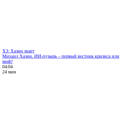
ХЗ: Хазин знает
Михаил Хазин. ИИ-пузырь – первый вестник кризиса или
миф?
04:04
24 мин