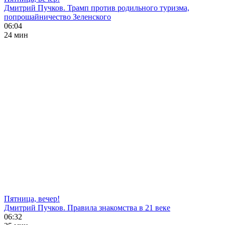
Дмитрий Пучков. Трамп против родильного туризма,
попрошайничество Зеленского
06:04
24 мин
Пятница, вечер!
Дмитрий Пучков. Правила знакомства в 21 веке
06:32