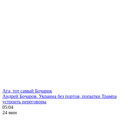
Ага, тот самый Бочарик
Андрей Бочаров. Украина без портов, попытки Трампа
устроить переговоры
05:04
24 мин