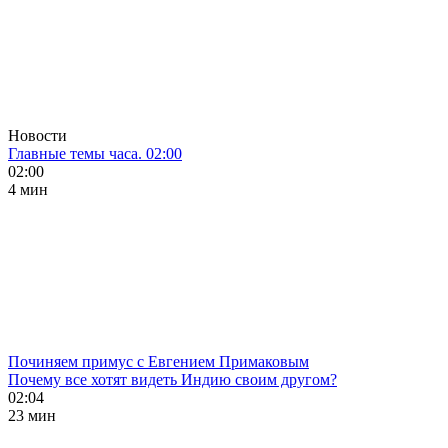
Новости
Главные темы часа. 02:00
02:00
4 мин
Починяем примус с Евгением Примаковым
Почему все хотят видеть Индию своим другом?
02:04
23 мин