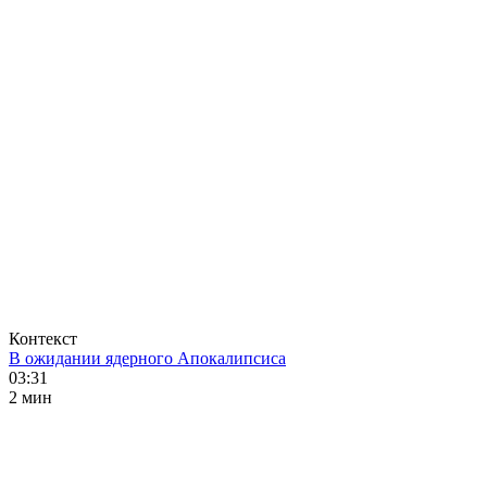
Контекст
В ожидании ядерного Апокалипсиса
03:31
2 мин