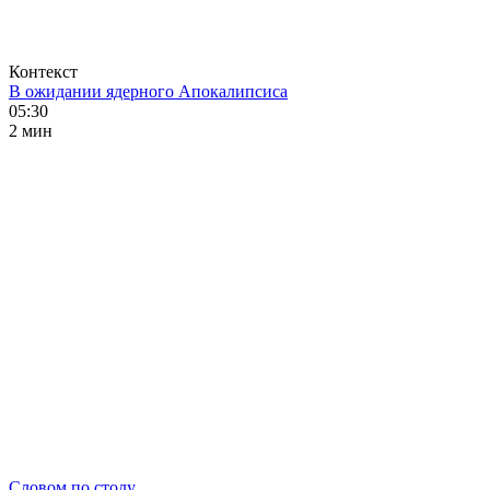
Контекст
В ожидании ядерного Апокалипсиса
05:30
2 мин
Словом по столу