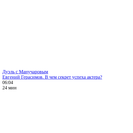
Дуэль с Манучаровым
Евгений Герасимов. В чем секрет успеха актера?
06:04
24 мин