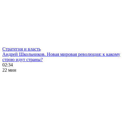
Стратегия и власть
Андрей Школьников. Новая мировая революция: к какому
строю идут страны?
02:34
22 мин