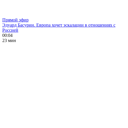
Прямой эфир
Эдуард Басурин. Европа хочет эскалации в отношениях с
Россией
00:04
23 мин