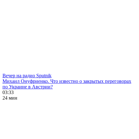
Вечер на радио Sputnik
Михаил Онуфриенко. Что известно о закрытых переговорах
по Украине в Австрии?
03:33
24 мин