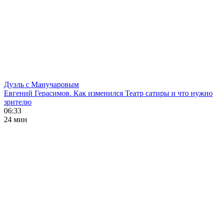
Дуэль с Манучаровым
Евгений Герасимов. Как изменился Театр сатиры и что нужно
зрителю
06:33
24 мин