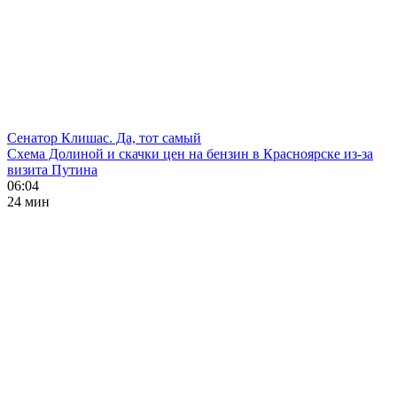
Сенатор Клишас. Да, тот самый
Схема Долиной и скачки цен на бензин в Красноярске из-за
визита Путина
06:04
24 мин