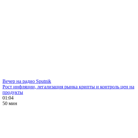
Вечер на радио Sputnik
Рост инфляции, легализация рынка крипты и контроль цен на
продукты
01:04
50 мин