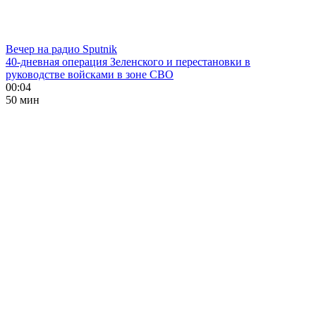
Вечер на радио Sputnik
40-дневная операция Зеленского и перестановки в
руководстве войсками в зоне СВО
00:04
50 мин