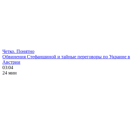
Четко. Понятно
Обвинения Стефаншиной и тайные переговоры по Украине в
Австрии
03:04
24 мин