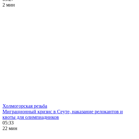
2 мин
Холмогорская резьба
Миграционный кризис в Сеуте, наказание релокантов и
квоты для олимпиадников
05:33
22 мин