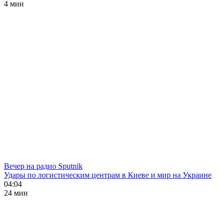
4 мин
Вечер на радио Sputnik
Удары по логистическим центрам в Киеве и мир на Украине
04:04
24 мин