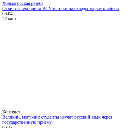
Холмогорская резьба
Ответ на терроризм ВСУ и атаки на склады маркетплейсов
05:04
22 мин
Контекст
Великий, могучий: студенты изучат русский язык через
государственную призму
05:27