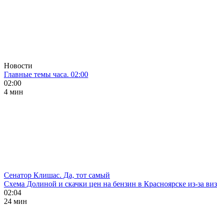
Новости
Главные темы часа. 02:00
02:00
4 мин
Сенатор Клишас. Да, тот самый
Схема Долиной и скачки цен на бензин в Красноярске из-за ви
02:04
24 мин