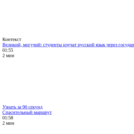
Контекст
Великий, могучий: студенты изучат русский язык через госуд
01:55
2 мин
Узнать за 90 секунд
Спасительный маршрут
01:58
2 мин