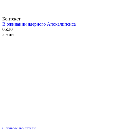
Контекст
В ожидании ядерного Апокалипсиса
05:30
2 мин
Словом по столу