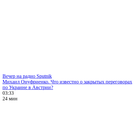
Вечер на радио Sputnik
Михаил Онуфриенко. Что известно о закрытых переговорах
по Украине в Австрии?
03:33
24 мин