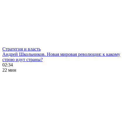
Стратегия и власть
Андрей Школьников. Новая мировая революция: к какому
строю идут страны?
02:34
22 мин