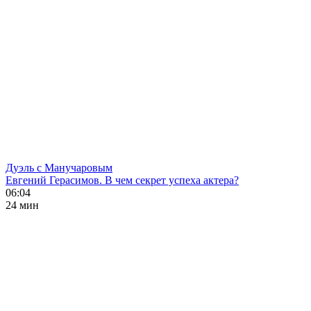
Дуэль с Манучаровым
Евгений Герасимов. В чем секрет успеха актера?
06:04
24 мин