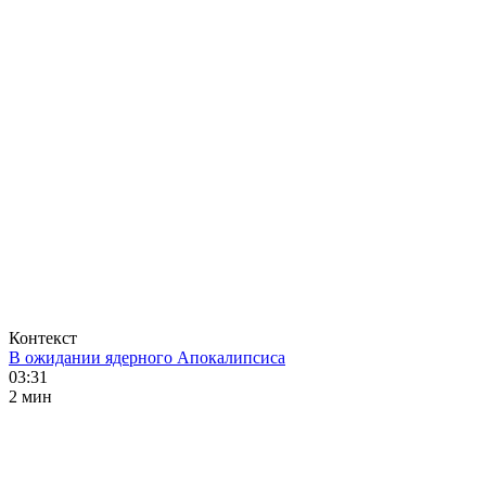
Контекст
В ожидании ядерного Апокалипсиса
03:31
2 мин