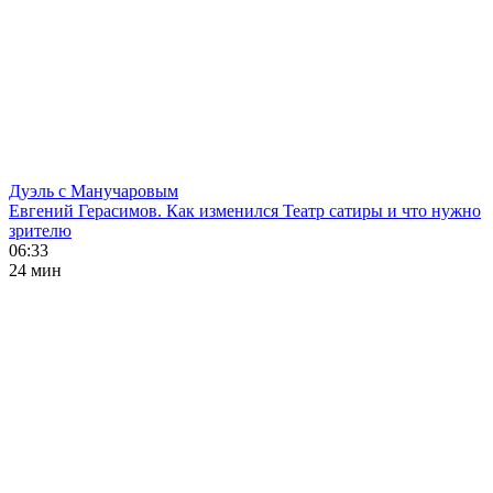
Дуэль с Манучаровым
Евгений Герасимов. Как изменился Театр сатиры и что нужно
зрителю
06:33
24 мин