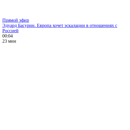
Прямой эфир
Эдуард Басурин. Европа хочет эскалации в отношениях с
Россией
00:04
23 мин