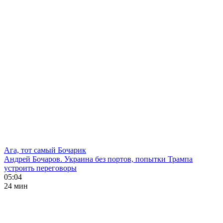
Ага, тот самый Бочарик
Андрей Бочаров. Украина без портов, попытки Трампа
устроить переговоры
05:04
24 мин