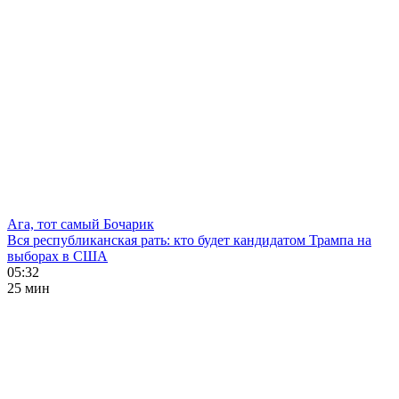
Ага, тот самый Бочарик
Вся республиканская рать: кто будет кандидатом Трампа на
выборах в США
05:32
25 мин