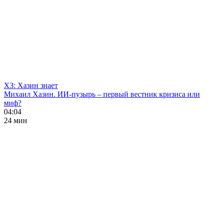
ХЗ: Хазин знает
Михаил Хазин. ИИ-пузырь – первый вестник кризиса или
миф?
04:04
24 мин