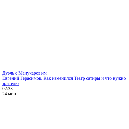
Дуэль с Манучаровым
Евгений Герасимов. Как изменился Театр сатиры и что нужно
зрителю
02:33
24 мин