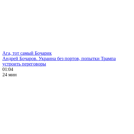
Ага, тот самый Бочарик
Андрей Бочаров. Украина без портов, попытки Трампа
устроить переговоры
01:04
24 мин