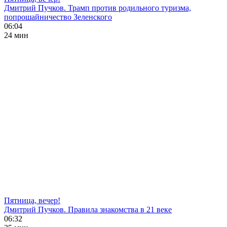
Дмитрий Пучков. Трамп против родильного туризма,
попрошайничество Зеленского
06:04
24 мин
Пятница, вечер!
Дмитрий Пучков. Правила знакомства в 21 веке
06:32