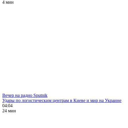
4 мин
Вечер на радио Sputnik
Удары по логистическим центрам в Киеве и мир на Украине
04:04
24 мин