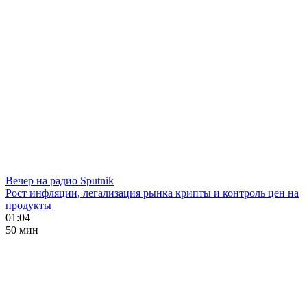
Вечер на радио Sputnik
Рост инфляции, легализация рынка крипты и контроль цен на
продукты
01:04
50 мин