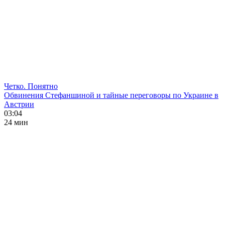
Четко. Понятно
Обвинения Стефаншиной и тайные переговоры по Украине в
Австрии
03:04
24 мин