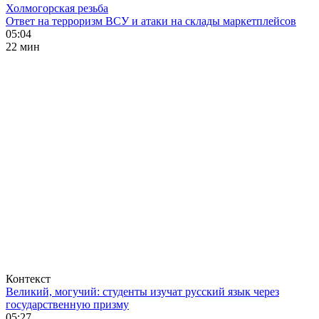
Холмогорская резьба
Ответ на терроризм ВСУ и атаки на склады маркетплейсов
05:04
22 мин
Контекст
Великий, могучий: студенты изучат русский язык через
государственную призму
05:27