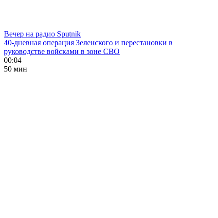
Вечер на радио Sputnik
40-дневная операция Зеленского и перестановки в
руководстве войсками в зоне СВО
00:04
50 мин