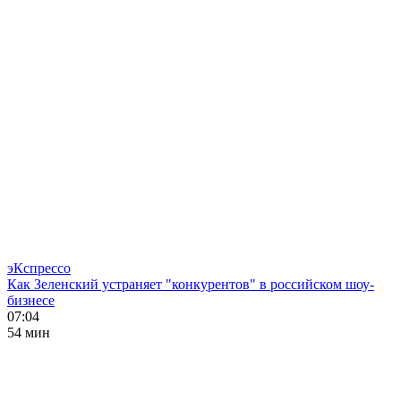
эКспрессо
Как Зеленский устраняет "конкурентов" в российском шоу-
бизнесе
07:04
54 мин