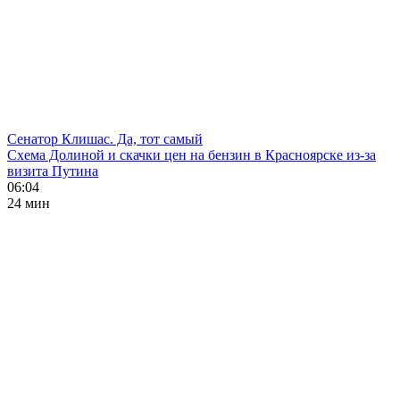
Сенатор Клишас. Да, тот самый
Схема Долиной и скачки цен на бензин в Красноярске из-за
визита Путина
06:04
24 мин