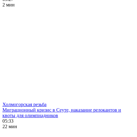
2 мин
Холмогорская резьба
Миграционный кризис в Сеуте, наказание релокантов и
квоты для олимпиадников
05:33
22 мин