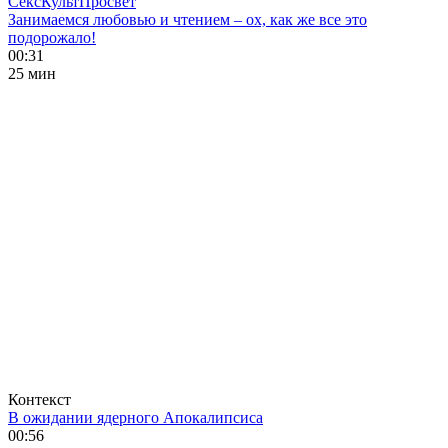
СексКультПросвет
Занимаемся любовью и чтением – ох, как же все это
подорожало!
00:31
25 мин
Контекст
В ожидании ядерного Апокалипсиса
00:56