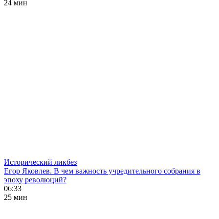
24 мин
Исторический ликбез
Егор Яковлев. В чем важность учредительного собрания в
эпоху революций?
06:33
25 мин