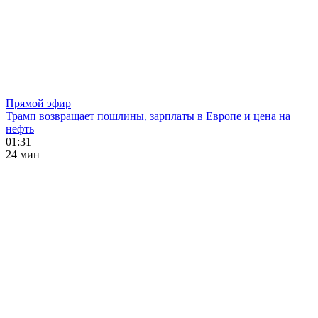
Прямой эфир
Трамп возвращает пошлины, зарплаты в Европе и цена на
нефть
01:31
24 мин