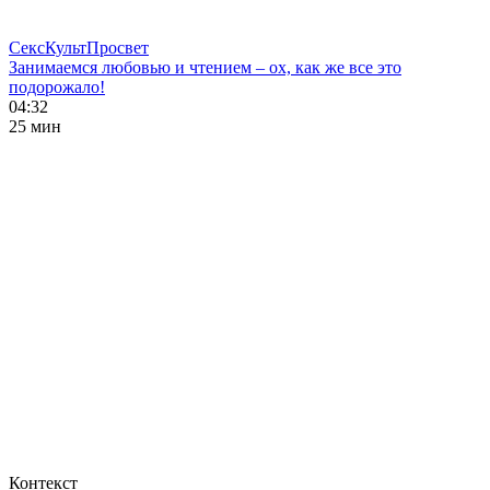
СексКультПросвет
Занимаемся любовью и чтением – ох, как же все это
подорожало!
04:32
25 мин
Контекст