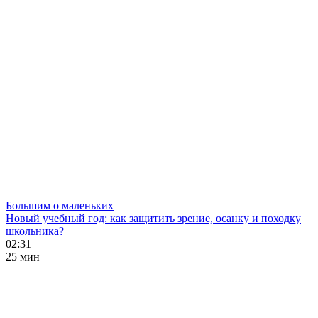
Большим о маленьких
Новый учебный год: как защитить зрение, осанку и походку
школьника?
02:31
25 мин