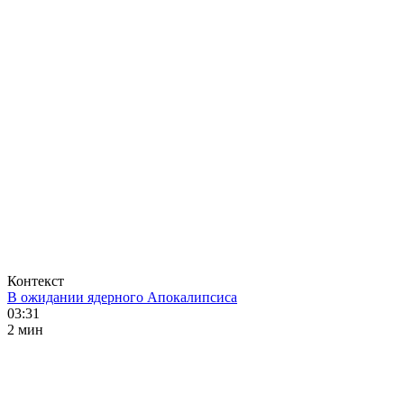
Контекст
В ожидании ядерного Апокалипсиса
03:31
2 мин