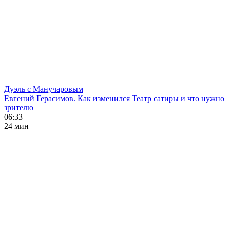
Дуэль с Манучаровым
Евгений Герасимов. Как изменился Театр сатиры и что нужно
зрителю
06:33
24 мин