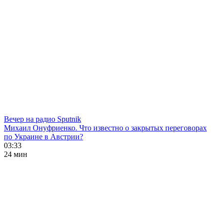
Вечер на радио Sputnik
Михаил Онуфриенко. Что известно о закрытых переговорах
по Украине в Австрии?
03:33
24 мин