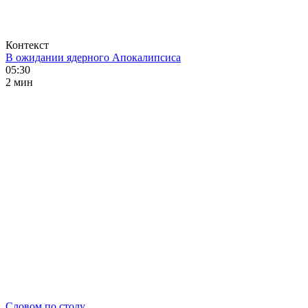
Контекст
В ожидании ядерного Апокалипсиса
05:30
2 мин
Словом по столу