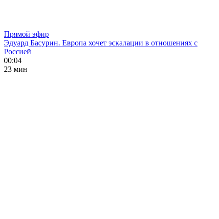
Прямой эфир
Эдуард Басурин. Европа хочет эскалации в отношениях с
Россией
00:04
23 мин