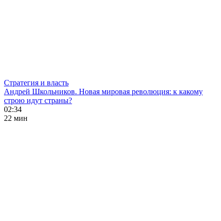
Стратегия и власть
Андрей Школьников. Новая мировая революция: к какому
строю идут страны?
02:34
22 мин