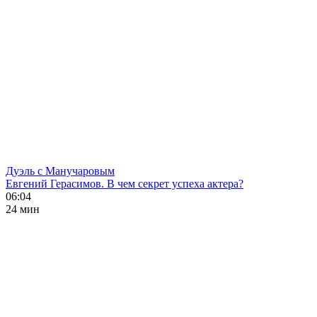
Дуэль с Манучаровым
Евгений Герасимов. В чем секрет успеха актера?
06:04
24 мин