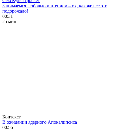
СексКультПросвет
Занимаемся любовью и чтением – ох, как же все это
подорожало!
00:31
25 мин
Контекст
В ожидании ядерного Апокалипсиса
00:56