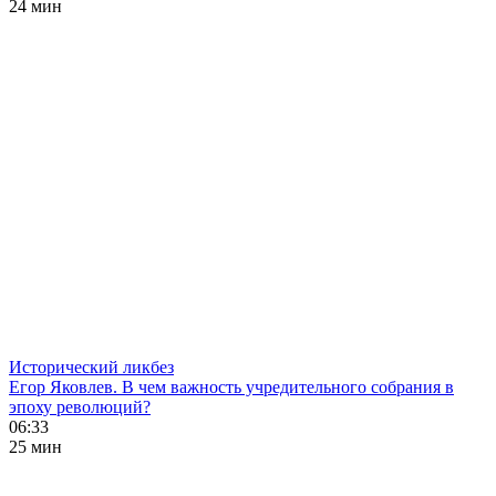
24 мин
Исторический ликбез
Егор Яковлев. В чем важность учредительного собрания в
эпоху революций?
06:33
25 мин