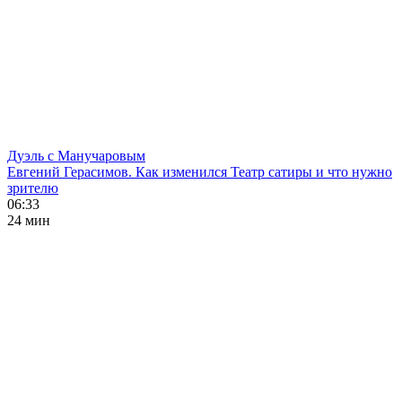
Дуэль с Манучаровым
Евгений Герасимов. Как изменился Театр сатиры и что нужно
зрителю
06:33
24 мин