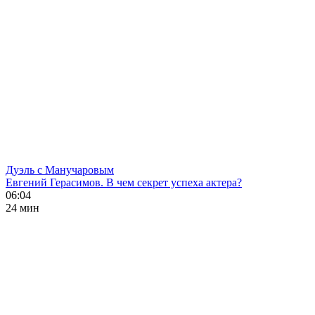
Дуэль с Манучаровым
Евгений Герасимов. В чем секрет успеха актера?
06:04
24 мин