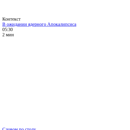
Контекст
В ожидании ядерного Апокалипсиса
05:30
2 мин
Словом по столу