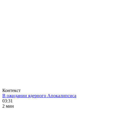
Контекст
В ожидании ядерного Апокалипсиса
03:31
2 мин