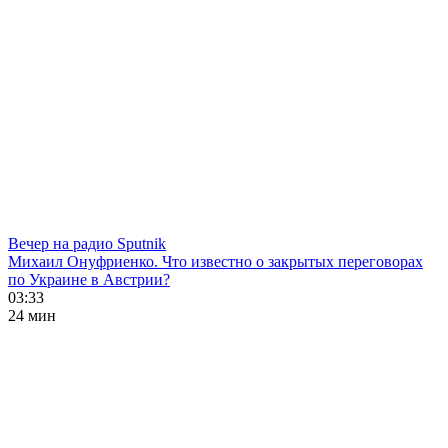
Вечер на радио Sputnik
Михаил Онуфриенко. Что известно о закрытых переговорах
по Украине в Австрии?
03:33
24 мин