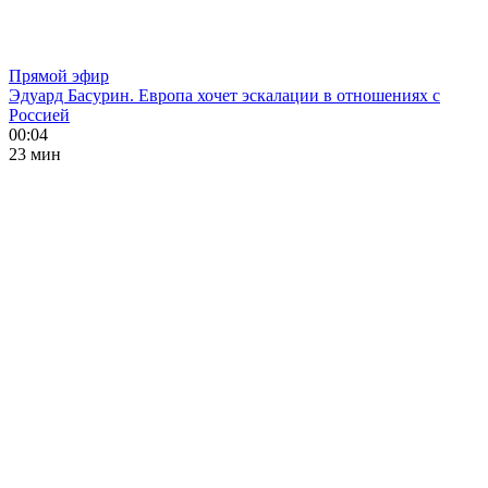
Прямой эфир
Эдуард Басурин. Европа хочет эскалации в отношениях с
Россией
00:04
23 мин