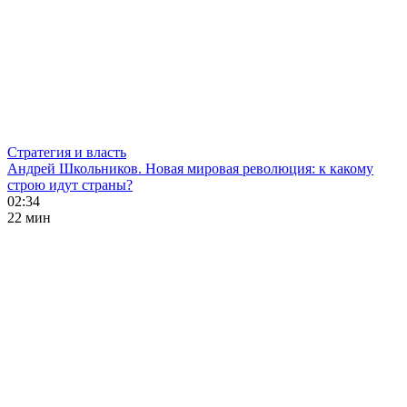
Стратегия и власть
Андрей Школьников. Новая мировая революция: к какому
строю идут страны?
02:34
22 мин