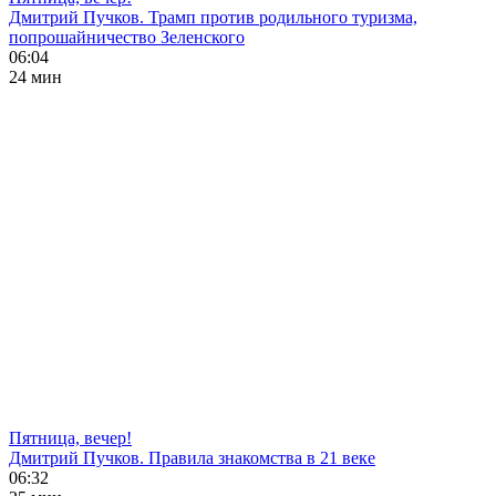
Дмитрий Пучков. Трамп против родильного туризма,
попрошайничество Зеленского
06:04
24 мин
Пятница, вечер!
Дмитрий Пучков. Правила знакомства в 21 веке
06:32