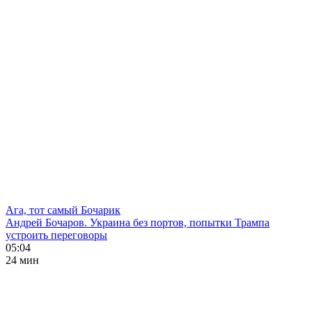
Ага, тот самый Бочарик
Андрей Бочаров. Украина без портов, попытки Трампа
устроить переговоры
05:04
24 мин