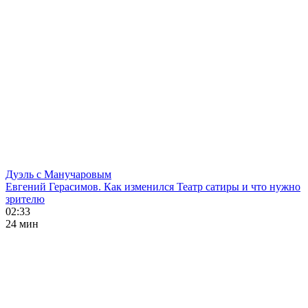
Дуэль с Манучаровым
Евгений Герасимов. Как изменился Театр сатиры и что нужно
зрителю
02:33
24 мин