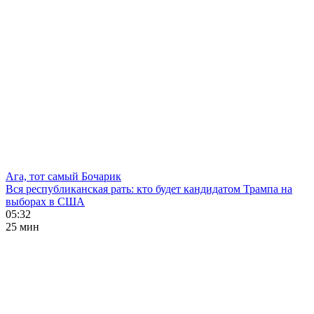
Ага, тот самый Бочарик
Вся республиканская рать: кто будет кандидатом Трампа на
выборах в США
05:32
25 мин