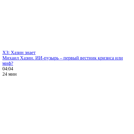
ХЗ: Хазин знает
Михаил Хазин. ИИ-пузырь – первый вестник кризиса или
миф?
04:04
24 мин