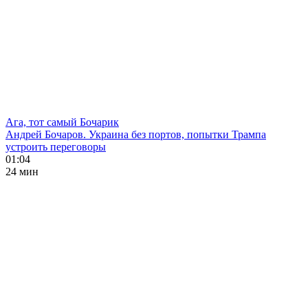
Ага, тот самый Бочарик
Андрей Бочаров. Украина без портов, попытки Трампа
устроить переговоры
01:04
24 мин