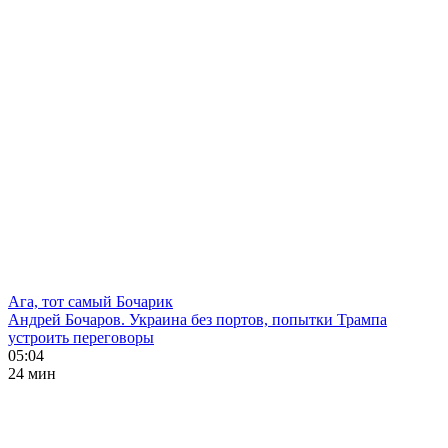
Ага, тот самый Бочарик
Андрей Бочаров. Украина без портов, попытки Трампа
устроить переговоры
05:04
24 мин