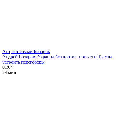
Ага, тот самый Бочарик
Андрей Бочаров. Украина без портов, попытки Трампа
устроить переговоры
01:04
24 мин