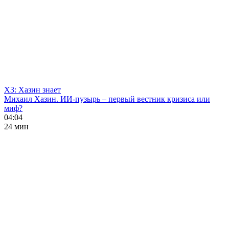
ХЗ: Хазин знает
Михаил Хазин. ИИ-пузырь – первый вестник кризиса или
миф?
04:04
24 мин