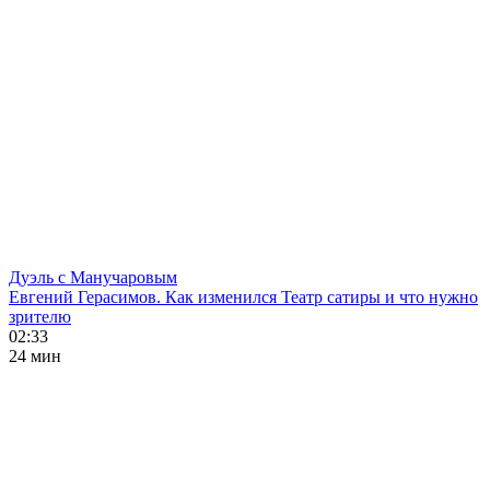
Дуэль с Манучаровым
Евгений Герасимов. Как изменился Театр сатиры и что нужно
зрителю
02:33
24 мин