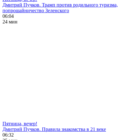
Дмитрий Пучков. Трамп против родильного туризма,
попрошайничество Зеленского
06:04
24 мин
Пятница, вечер!
Дмитрий Пучков. Правила знакомства в 21 веке
06:32