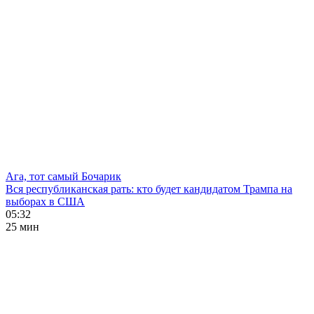
Ага, тот самый Бочарик
Вся республиканская рать: кто будет кандидатом Трампа на
выборах в США
05:32
25 мин