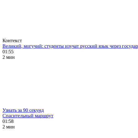
Контекст
Великий, могучий: студенты изучат русский язык через госуд
01:55
2 мин
Узнать за 90 секунд
Спасительный маршрут
01:58
2 мин