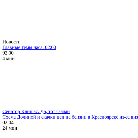
Новости
Главные темы часа. 02:00
02:00
4 мин
Сенатор Клишас. Да, тот самый
Схема Долиной и скачки цен на бензин в Красноярске из-за ви
02:04
24 мин