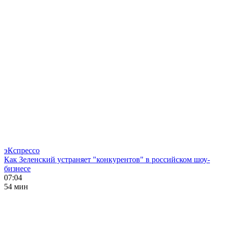
эКспрессо
Как Зеленский устраняет "конкурентов" в российском шоу-
бизнесе
07:04
54 мин