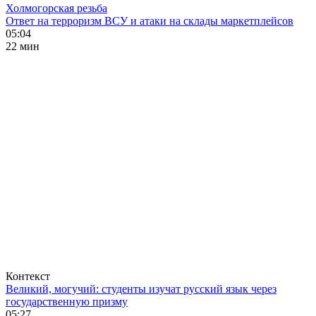
Холмогорская резьба
Ответ на терроризм ВСУ и атаки на склады маркетплейсов
05:04
22 мин
Контекст
Великий, могучий: студенты изучат русский язык через
государственную призму
05:27