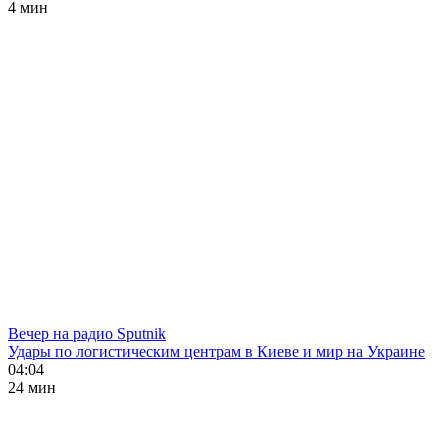
4 мин
Вечер на радио Sputnik
Удары по логистическим центрам в Киеве и мир на Украине
04:04
24 мин