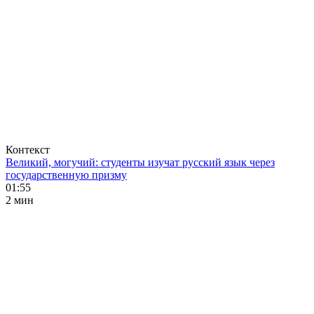
Контекст
Великий, могучий: студенты изучат русский язык через
государственную призму
01:55
2 мин