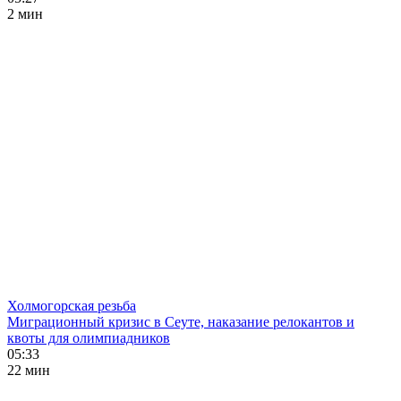
2 мин
Холмогорская резьба
Миграционный кризис в Сеуте, наказание релокантов и
квоты для олимпиадников
05:33
22 мин