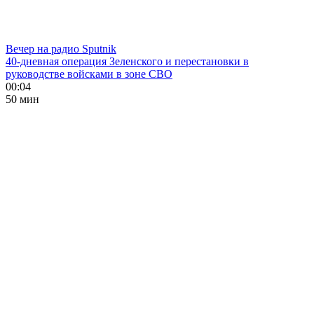
Вечер на радио Sputnik
40-дневная операция Зеленского и перестановки в
руководстве войсками в зоне СВО
00:04
50 мин