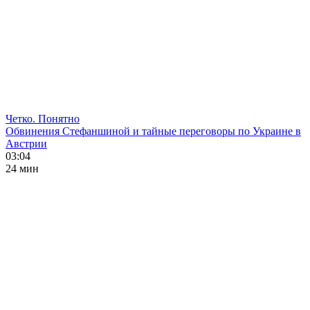
Четко. Понятно
Обвинения Стефаншиной и тайные переговоры по Украине в
Австрии
03:04
24 мин