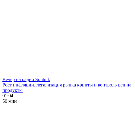
Вечер на радио Sputnik
Рост инфляции, легализация рынка крипты и контроль цен на
продукты
01:04
50 мин