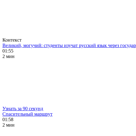
Контекст
Великий, могучий: студенты изучат русский язык через госуд
01:55
2 мин
Узнать за 90 секунд
Спасительный маршрут
01:58
2 мин