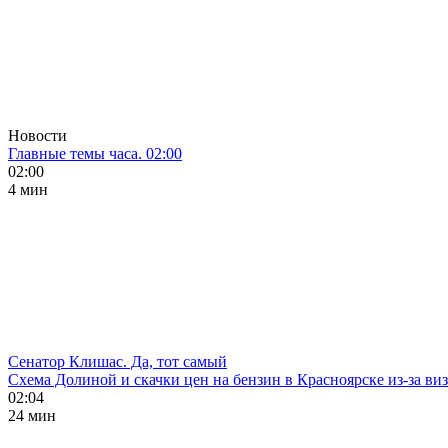
Новости
Главные темы часа. 02:00
02:00
4 мин
Сенатор Клишас. Да, тот самый
Схема Долиной и скачки цен на бензин в Красноярске из-за ви
02:04
24 мин