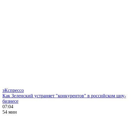
эКспрессо
Как Зеленский устраняет "конкурентов" в российском шоу-
бизнесе
07:04
54 мин