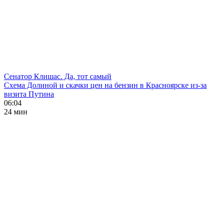
Сенатор Клишас. Да, тот самый
Схема Долиной и скачки цен на бензин в Красноярске из-за
визита Путина
06:04
24 мин