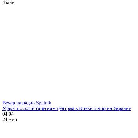
4 мин
Вечер на радио Sputnik
Удары по логистическим центрам в Киеве и мир на Украине
04:04
24 мин