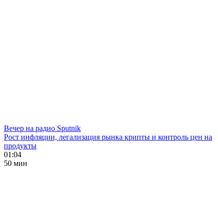
Вечер на радио Sputnik
Рост инфляции, легализация рынка крипты и контроль цен на
продукты
01:04
50 мин