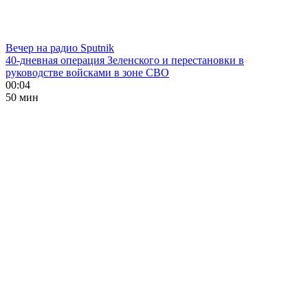
Вечер на радио Sputnik
40-дневная операция Зеленского и перестановки в
руководстве войсками в зоне СВО
00:04
50 мин