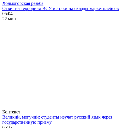
Холмогорская резьба
Ответ на терроризм ВСУ и атаки на склады маркетплейсов
05:04
22 мин
Контекст
Великий, могучий: студенты изучат русский язык через
государственную призму
05:27