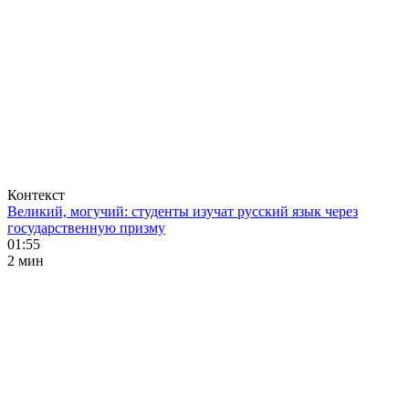
Контекст
Великий, могучий: студенты изучат русский язык через
государственную призму
01:55
2 мин