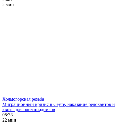
2 мин
Холмогорская резьба
Миграционный кризис в Сеуте, наказание релокантов и
квоты для олимпиадников
05:33
22 мин