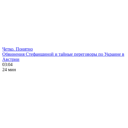
Четко. Понятно
Обвинения Стефаншиной и тайные переговоры по Украине в
Австрии
03:04
24 мин