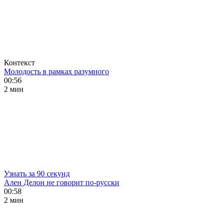
Контекст
Молодость в рамках разумного
00:56
2 мин
Узнать за 90 секунд
Ален Делон не говорит по-русски
00:58
2 мин