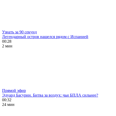
Узнать за 90 секунд
Легендарный остров нашелся рядом с Испанией
00:28
2 мин
Прямой эфир
Эдуард Басурин. Битва за воздух: чьи БПЛА сильнее?
00:32
24 мин