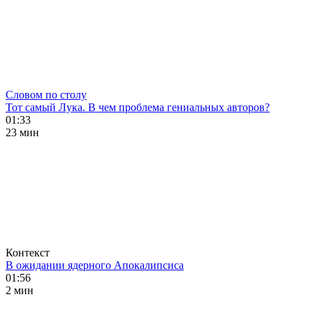
Словом по столу
Тот самый Лука. В чем проблема гениальных авторов?
01:33
23 мин
Контекст
В ожидании ядерного Апокалипсиса
01:56
2 мин