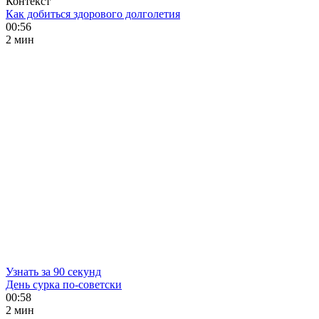
Контекст
Как добиться здорового долголетия
00:56
2 мин
Узнать за 90 секунд
День сурка по-советски
00:58
2 мин