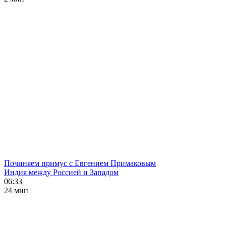
Починяем примус с Евгением Примаковым
Индия между Россией и Западом
06:33
24 мин