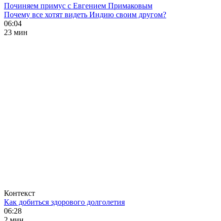
Починяем примус с Евгением Примаковым
Почему все хотят видеть Индию своим другом?
06:04
23 мин
Контекст
Как добиться здорового долголетия
06:28
2 мин