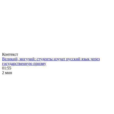
Контекст
Великий, могучий: студенты изучат русский язык через
государственную призму
01:55
2 мин