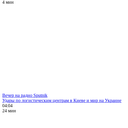
4 мин
Вечер на радио Sputnik
Удары по логистическим центрам в Киеве и мир на Украине
04:04
24 мин