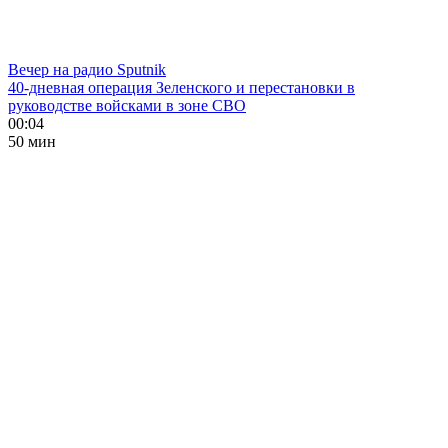
Вечер на радио Sputnik
40-дневная операция Зеленского и перестановки в
руководстве войсками в зоне СВО
00:04
50 мин