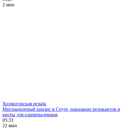
2 мин
Холмогорская резьба
Миграционный кризис в Сеуте, наказание релокантов и
квоты для олимпиадников
05:33
22 мин