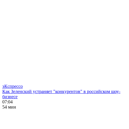
эКспрессо
Как Зеленский устраняет "конкурентов" в российском шоу-
бизнесе
07:04
54 мин