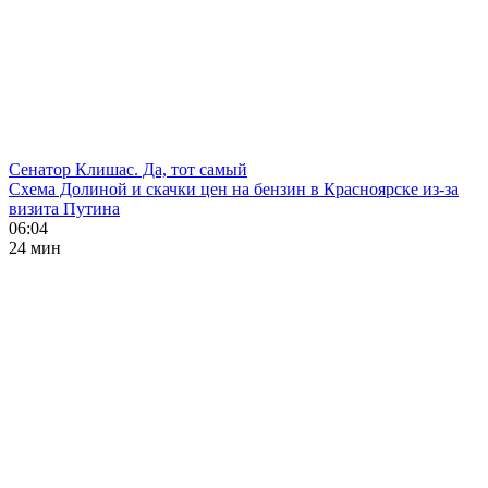
Сенатор Клишас. Да, тот самый
Схема Долиной и скачки цен на бензин в Красноярске из-за
визита Путина
06:04
24 мин