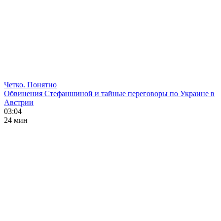
Четко. Понятно
Обвинения Стефаншиной и тайные переговоры по Украине в
Австрии
03:04
24 мин