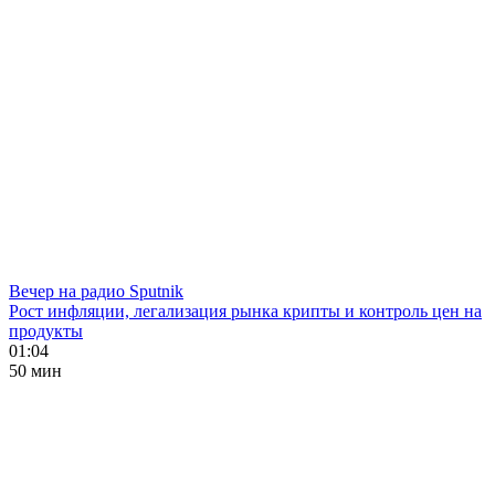
Вечер на радио Sputnik
Рост инфляции, легализация рынка крипты и контроль цен на
продукты
01:04
50 мин