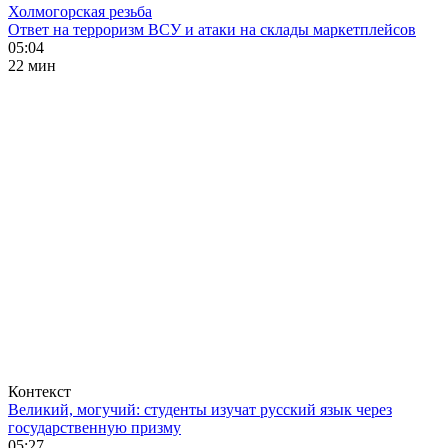
Холмогорская резьба
Ответ на терроризм ВСУ и атаки на склады маркетплейсов
05:04
22 мин
Контекст
Великий, могучий: студенты изучат русский язык через
государственную призму
05:27