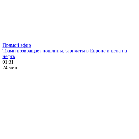
Прямой эфир
Трамп возвращает пошлины, зарплаты в Европе и цена на
нефть
01:31
24 мин