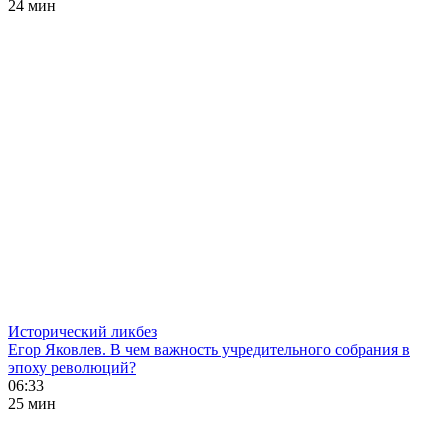
24 мин
Исторический ликбез
Егор Яковлев. В чем важность учредительного собрания в
эпоху революций?
06:33
25 мин