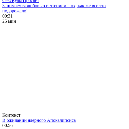
СексКультПросвет
Занимаемся любовью и чтением – ох, как же все это
подорожало!
00:31
25 мин
Контекст
В ожидании ядерного Апокалипсиса
00:56