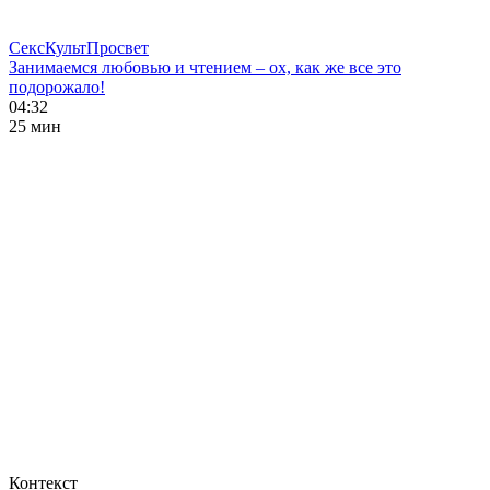
СексКультПросвет
Занимаемся любовью и чтением – ох, как же все это
подорожало!
04:32
25 мин
Контекст