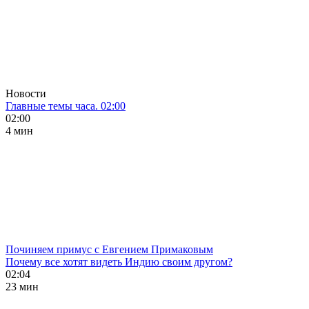
Новости
Главные темы часа. 02:00
02:00
4 мин
Починяем примус с Евгением Примаковым
Почему все хотят видеть Индию своим другом?
02:04
23 мин