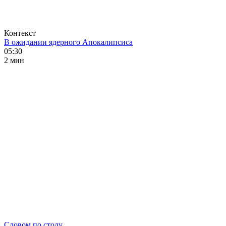
Контекст
В ожидании ядерного Апокалипсиса
05:30
2 мин
Словом по столу