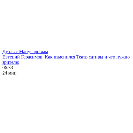
Дуэль с Манучаровым
Евгений Герасимов. Как изменился Театр сатиры и что нужно
зрителю
06:33
24 мин