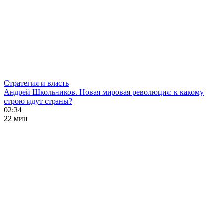
Стратегия и власть
Андрей Школьников. Новая мировая революция: к какому
строю идут страны?
02:34
22 мин