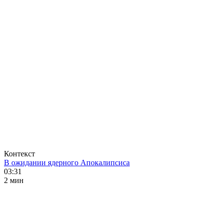
Контекст
В ожидании ядерного Апокалипсиса
03:31
2 мин