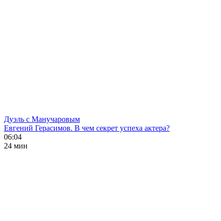
Дуэль с Манучаровым
Евгений Герасимов. В чем секрет успеха актера?
06:04
24 мин