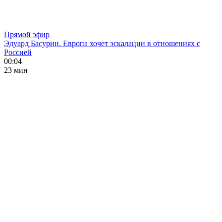
Прямой эфир
Эдуард Басурин. Европа хочет эскалации в отношениях с
Россией
00:04
23 мин