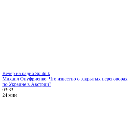
Вечер на радио Sputnik
Михаил Онуфриенко. Что известно о закрытых переговорах
по Украине в Австрии?
03:33
24 мин