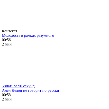
Контекст
Молодость в рамках разумного
00:56
2 мин
Узнать за 90 секунд
Ален Делон не говорит по-русски
00:58
2 мин