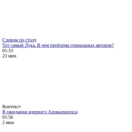
Словом по столу
Тот самый Лука. В чем проблема гениальных авторов?
01:33
23 мин
Контекст
В ожидании ядерного Апокалипсиса
01:56
2 мин