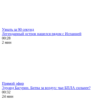
Узнать за 90 секунд
Легендарный остров нашелся рядом с Испанией
00:28
2 мин
Прямой эфир
Эдуард Басурин. Битва за воздух: чьи БПЛА сильнее?
00:32
24 мин