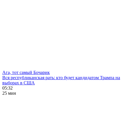
Ага, тот самый Бочарик
Вся республиканская рать: кто будет кандидатом Трампа на
выборах в США
05:32
25 мин