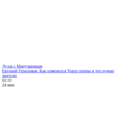
Дуэль с Манучаровым
Евгений Герасимов. Как изменился Театр сатиры и что нужно
зрителю
02:33
24 мин