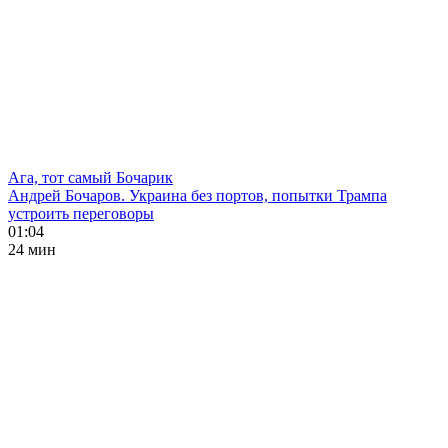
Ага, тот самый Бочарик
Андрей Бочаров. Украина без портов, попытки Трампа
устроить переговоры
01:04
24 мин