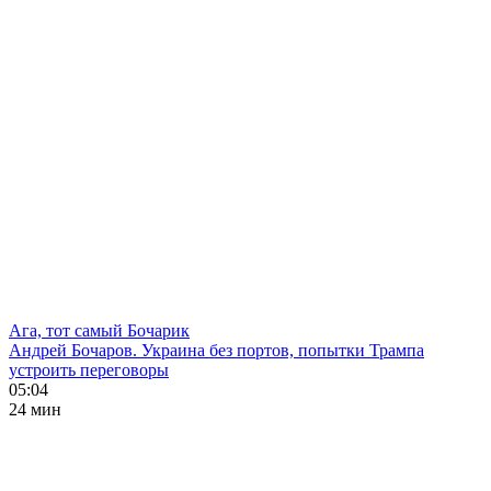
Ага, тот самый Бочарик
Андрей Бочаров. Украина без портов, попытки Трампа
устроить переговоры
05:04
24 мин