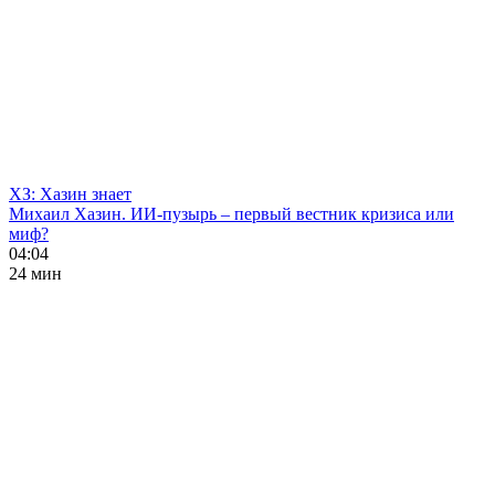
ХЗ: Хазин знает
Михаил Хазин. ИИ-пузырь – первый вестник кризиса или
миф?
04:04
24 мин