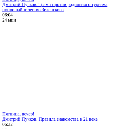
Дмитрий Пучков. Трамп против родильного туризма,
попрошайничество Зеленского
06:04
24 мин
Пятница, вечер!
Дмитрий Пучков. Правила знакомства в 21 веке
06:32