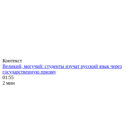
Контекст
Великий, могучий: студенты изучат русский язык через
государственную призму
01:55
2 мин