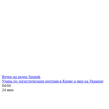
Вечер на радио Sputnik
Удары по логистическим центрам в Киеве и мир на Украине
04:04
24 мин