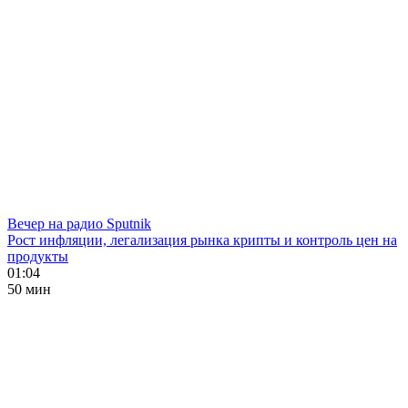
Вечер на радио Sputnik
Рост инфляции, легализация рынка крипты и контроль цен на
продукты
01:04
50 мин