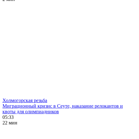
Холмогорская резьба
Миграционный кризис в Сеуте, наказание релокантов и
квоты для олимпиадников
05:33
22 мин