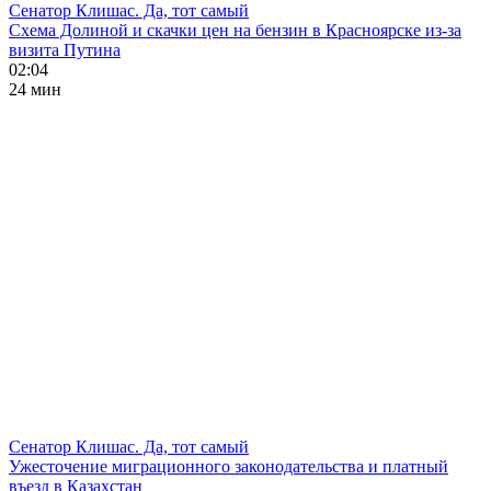
Сенатор Клишас. Да, тот самый
Схема Долиной и скачки цен на бензин в Красноярске из-за
визита Путина
02:04
24 мин
Сенатор Клишас. Да, тот самый
Ужесточение миграционного законодательства и платный
въезд в Казахстан