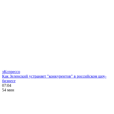
эКспрессо
Как Зеленский устраняет "конкурентов" в российском шоу-
бизнесе
07:04
54 мин