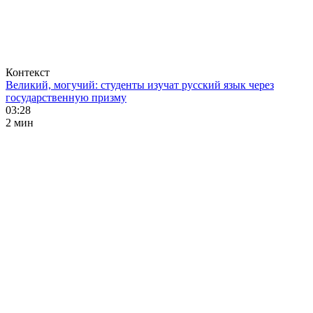
Контекст
Великий, могучий: студенты изучат русский язык через
государственную призму
03:28
2 мин