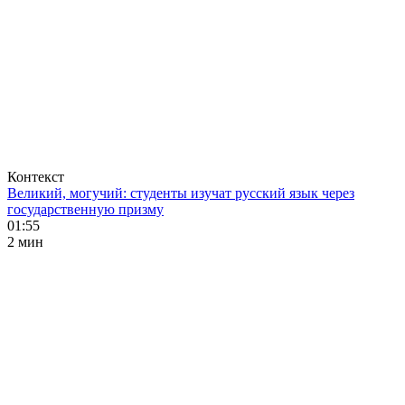
Контекст
Великий, могучий: студенты изучат русский язык через
государственную призму
01:55
2 мин