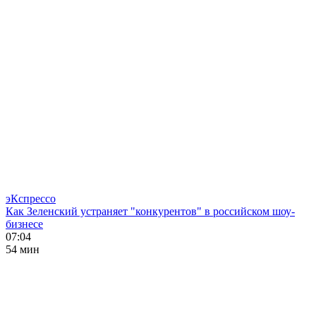
эКспрессо
Как Зеленский устраняет "конкурентов" в российском шоу-
бизнесе
07:04
54 мин