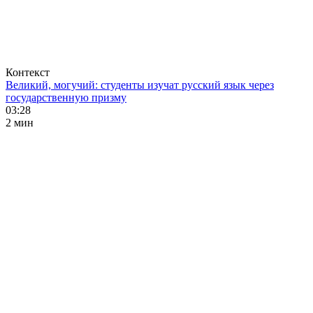
Контекст
Великий, могучий: студенты изучат русский язык через
государственную призму
03:28
2 мин