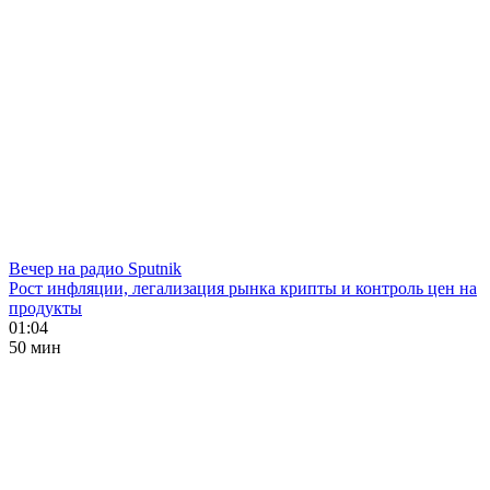
Вечер на радио Sputnik
Рост инфляции, легализация рынка крипты и контроль цен на
продукты
01:04
50 мин