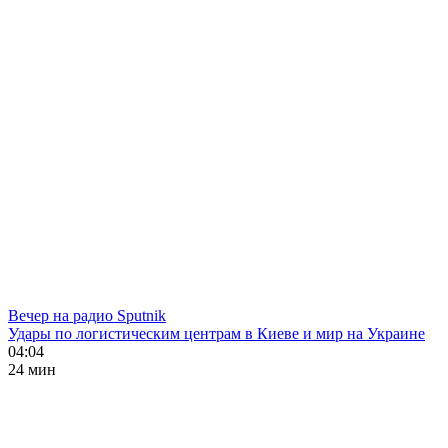
Вечер на радио Sputnik
Удары по логистическим центрам в Киеве и мир на Украине
04:04
24 мин