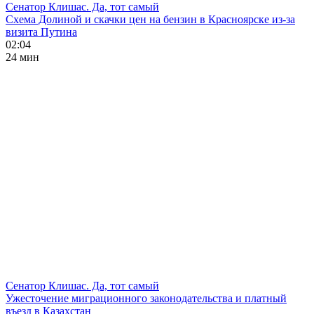
Сенатор Клишас. Да, тот самый
Схема Долиной и скачки цен на бензин в Красноярске из-за
визита Путина
02:04
24 мин
Сенатор Клишас. Да, тот самый
Ужесточение миграционного законодательства и платный
въезд в Казахстан