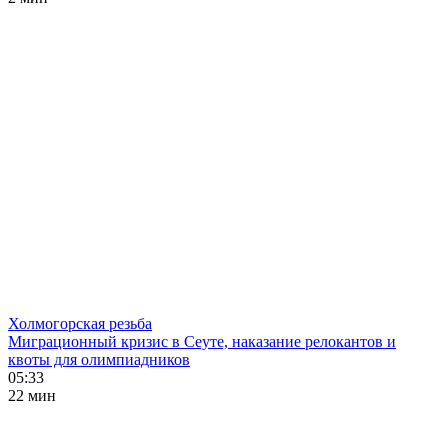
Холмогорская резьба
Миграционный кризис в Сеуте, наказание релокантов и
квоты для олимпиадников
05:33
22 мин