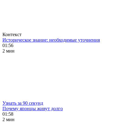
Контекст
Историческое знание: необходимые уточнения
01:56
2 мин
Узнать за 90 секунд
Почему японцы живут долго
01:58
2 мин