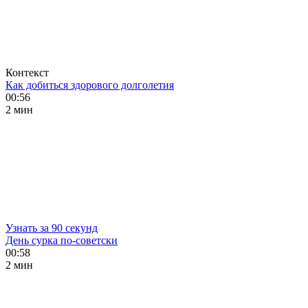
Контекст
Как добиться здорового долголетия
00:56
2 мин
Узнать за 90 секунд
День сурка по-советски
00:58
2 мин