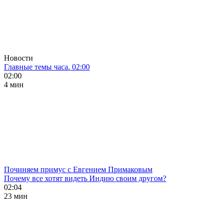
Новости
Главные темы часа. 02:00
02:00
4 мин
Починяем примус с Евгением Примаковым
Почему все хотят видеть Индию своим другом?
02:04
23 мин