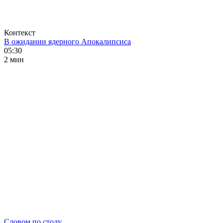
Контекст
В ожидании ядерного Апокалипсиса
05:30
2 мин
Словом по столу