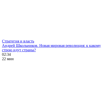
Стратегия и власть
Андрей Школьников. Новая мировая революция: к какому
строю идут страны?
02:34
22 мин