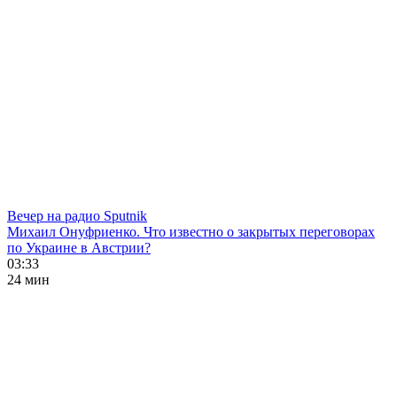
Вечер на радио Sputnik
Михаил Онуфриенко. Что известно о закрытых переговорах
по Украине в Австрии?
03:33
24 мин