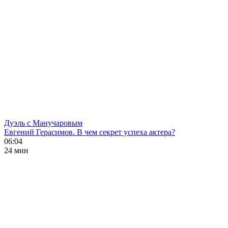
Дуэль с Манучаровым
Евгений Герасимов. В чем секрет успеха актера?
06:04
24 мин