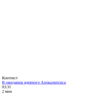
Контекст
В ожидании ядерного Апокалипсиса
03:31
2 мин