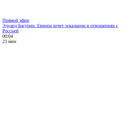
Прямой эфир
Эдуард Басурин. Европа хочет эскалации в отношениях с
Россией
00:04
23 мин