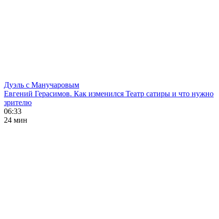
Дуэль с Манучаровым
Евгений Герасимов. Как изменился Театр сатиры и что нужно
зрителю
06:33
24 мин