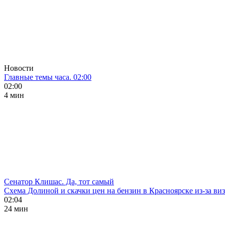
Новости
Главные темы часа. 02:00
02:00
4 мин
Сенатор Клишас. Да, тот самый
Схема Долиной и скачки цен на бензин в Красноярске из-за ви
02:04
24 мин