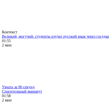
Контекст
Великий, могучий: студенты изучат русский язык через госуд
01:55
2 мин
Узнать за 90 секунд
Спасительный маршрут
01:58
2 мин