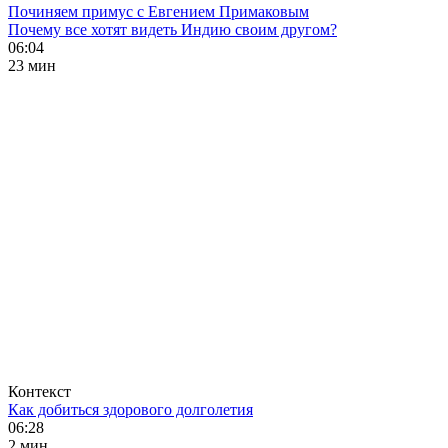
Починяем примус с Евгением Примаковым
Почему все хотят видеть Индию своим другом?
06:04
23 мин
Контекст
Как добиться здорового долголетия
06:28
2 мин