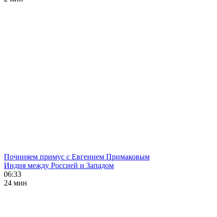
Починяем примус с Евгением Примаковым
Индия между Россией и Западом
06:33
24 мин