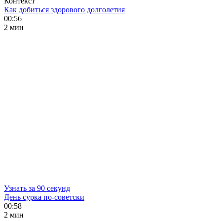
Контекст
Как добиться здорового долголетия
00:56
2 мин
Узнать за 90 секунд
День сурка по-советски
00:58
2 мин