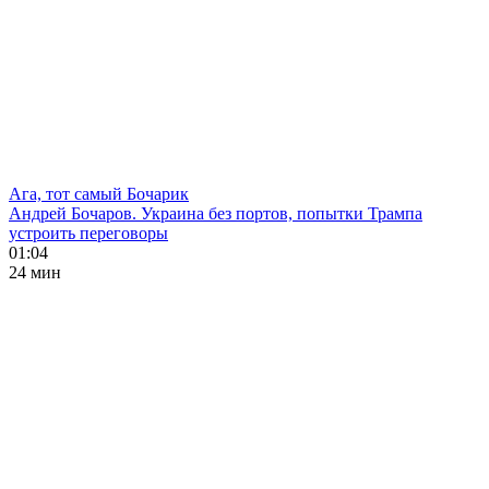
Ага, тот самый Бочарик
Андрей Бочаров. Украина без портов, попытки Трампа
устроить переговоры
01:04
24 мин