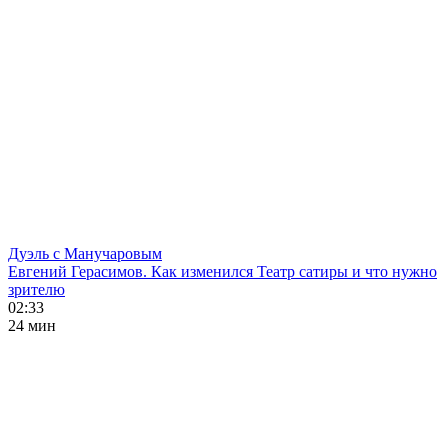
Дуэль с Манучаровым
Евгений Герасимов. Как изменился Театр сатиры и что нужно
зрителю
02:33
24 мин