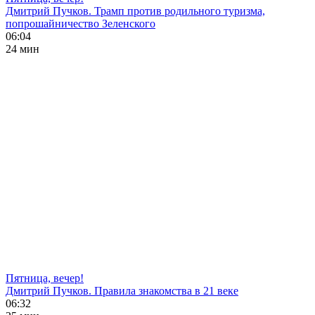
Дмитрий Пучков. Трамп против родильного туризма,
попрошайничество Зеленского
06:04
24 мин
Пятница, вечер!
Дмитрий Пучков. Правила знакомства в 21 веке
06:32