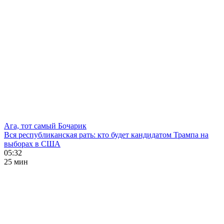
Ага, тот самый Бочарик
Вся республиканская рать: кто будет кандидатом Трампа на
выборах в США
05:32
25 мин