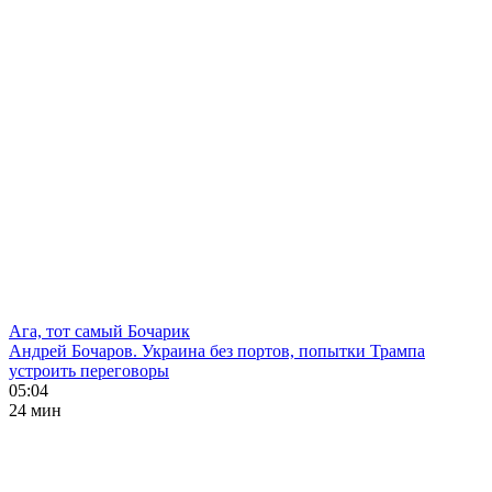
Ага, тот самый Бочарик
Андрей Бочаров. Украина без портов, попытки Трампа
устроить переговоры
05:04
24 мин