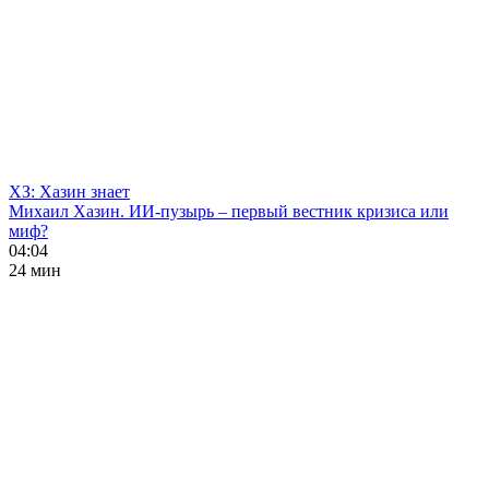
ХЗ: Хазин знает
Михаил Хазин. ИИ-пузырь – первый вестник кризиса или
миф?
04:04
24 мин