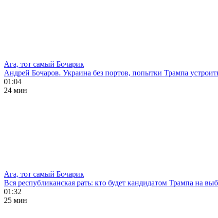
Ага, тот самый Бочарик
Андрей Бочаров. Украина без портов, попытки Трампа устроит
01:04
24 мин
Ага, тот самый Бочарик
Вся республиканская рать: кто будет кандидатом Трампа на в
01:32
25 мин