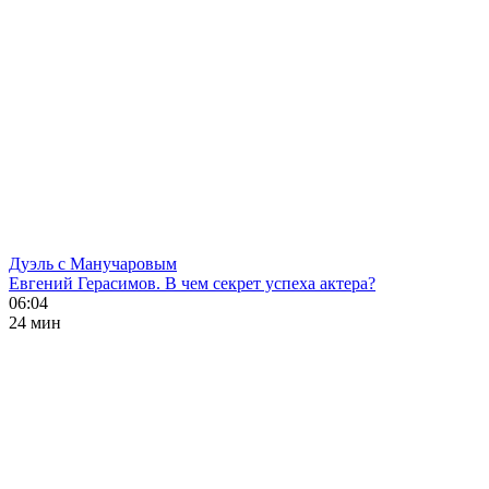
Дуэль с Манучаровым
Евгений Герасимов. В чем секрет успеха актера?
06:04
24 мин