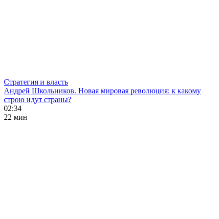
Стратегия и власть
Андрей Школьников. Новая мировая революция: к какому
строю идут страны?
02:34
22 мин