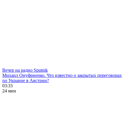
Вечер на радио Sputnik
Михаил Онуфриенко. Что известно о закрытых переговорах
по Украине в Австрии?
03:33
24 мин