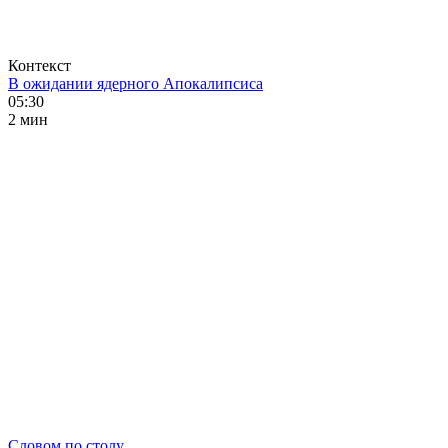
Контекст
В ожидании ядерного Апокалипсиса
05:30
2 мин
Словом по столу