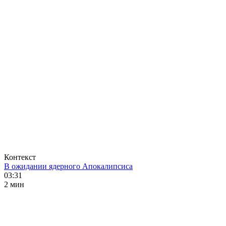
Контекст
В ожидании ядерного Апокалипсиса
03:31
2 мин