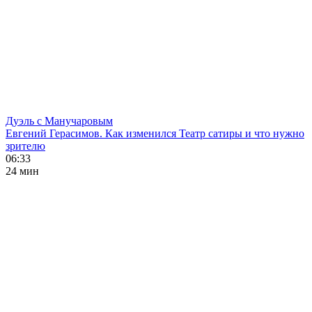
Дуэль с Манучаровым
Евгений Герасимов. Как изменился Театр сатиры и что нужно
зрителю
06:33
24 мин