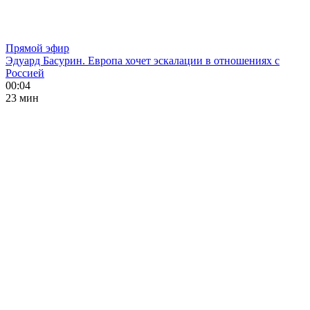
Прямой эфир
Эдуард Басурин. Европа хочет эскалации в отношениях с
Россией
00:04
23 мин