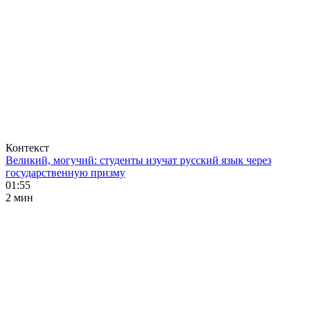
Контекст
Великий, могучий: студенты изучат русский язык через
государственную призму
01:55
2 мин