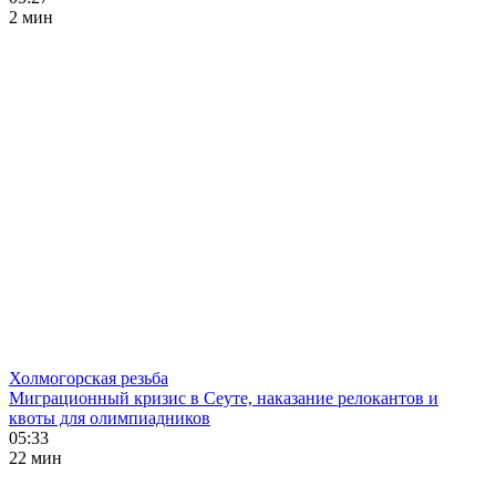
2 мин
Холмогорская резьба
Миграционный кризис в Сеуте, наказание релокантов и
квоты для олимпиадников
05:33
22 мин