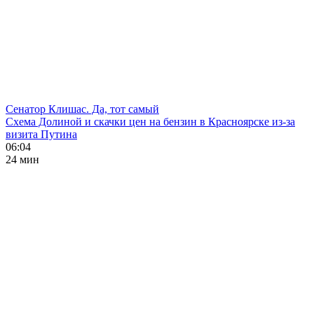
Сенатор Клишас. Да, тот самый
Схема Долиной и скачки цен на бензин в Красноярске из-за
визита Путина
06:04
24 мин