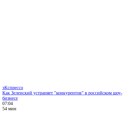
эКспрессо
Как Зеленский устраняет "конкурентов" в российском шоу-
бизнесе
07:04
54 мин