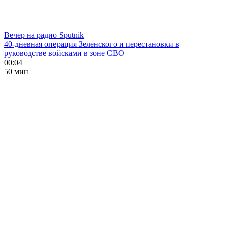
Вечер на радио Sputnik
40-дневная операция Зеленского и перестановки в
руководстве войсками в зоне СВО
00:04
50 мин