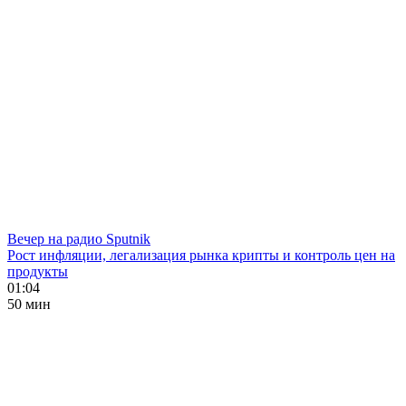
Вечер на радио Sputnik
Рост инфляции, легализация рынка крипты и контроль цен на
продукты
01:04
50 мин