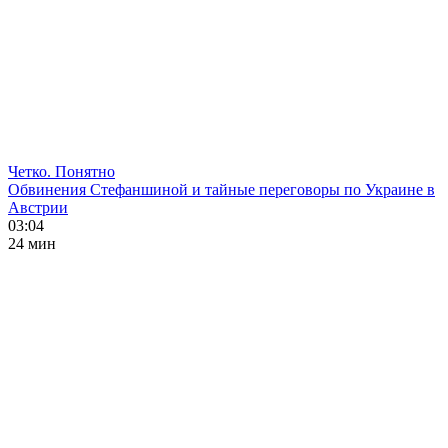
Четко. Понятно
Обвинения Стефаншиной и тайные переговоры по Украине в
Австрии
03:04
24 мин