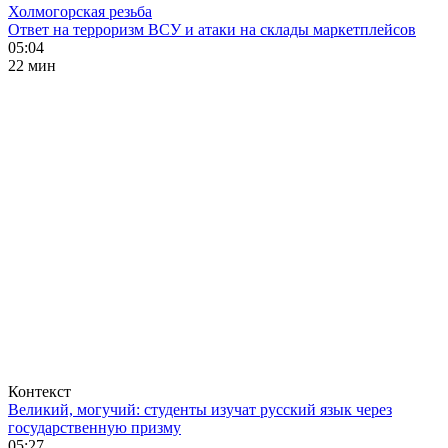
Холмогорская резьба
Ответ на терроризм ВСУ и атаки на склады маркетплейсов
05:04
22 мин
Контекст
Великий, могучий: студенты изучат русский язык через
государственную призму
05:27