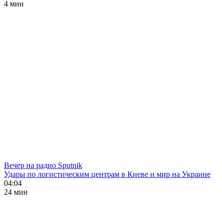
4 мин
Вечер на радио Sputnik
Удары по логистическим центрам в Киеве и мир на Украине
04:04
24 мин