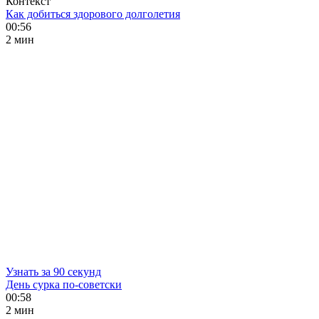
Контекст
Как добиться здорового долголетия
00:56
2 мин
Узнать за 90 секунд
День сурка по-советски
00:58
2 мин