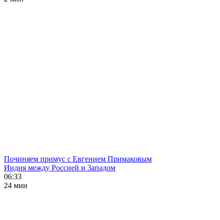
Починяем примус с Евгением Примаковым
Индия между Россией и Западом
06:33
24 мин