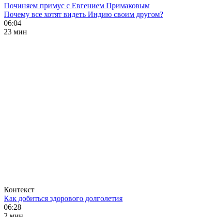
Починяем примус с Евгением Примаковым
Почему все хотят видеть Индию своим другом?
06:04
23 мин
Контекст
Как добиться здорового долголетия
06:28
2 мин