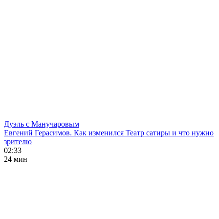
Дуэль с Манучаровым
Евгений Герасимов. Как изменился Театр сатиры и что нужно
зрителю
02:33
24 мин