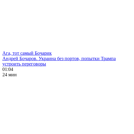
Ага, тот самый Бочарик
Андрей Бочаров. Украина без портов, попытки Трампа
устроить переговоры
01:04
24 мин