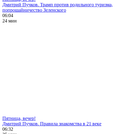
Дмитрий Пучков. Трамп против родильного туризма,
попрошайничество Зеленского
06:04
24 мин
Пятница, вечер!
Дмитрий Пучков. Правила знакомства в 21 веке
06:32