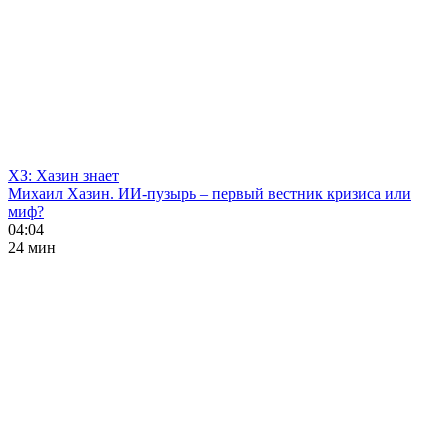
ХЗ: Хазин знает
Михаил Хазин. ИИ-пузырь – первый вестник кризиса или
миф?
04:04
24 мин