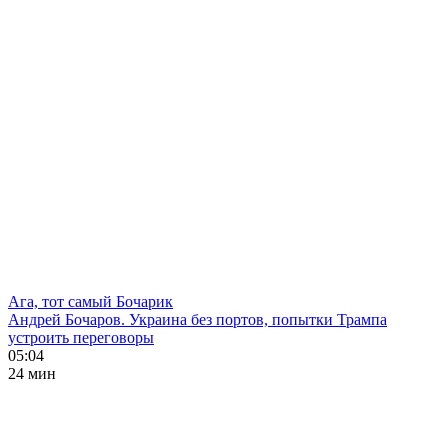
Ага, тот самый Бочарик
Андрей Бочаров. Украина без портов, попытки Трампа
устроить переговоры
05:04
24 мин