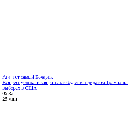
Ага, тот самый Бочарик
Вся республиканская рать: кто будет кандидатом Трампа на
выборах в США
05:32
25 мин