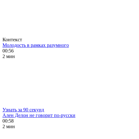
Контекст
Молодость в рамках разумного
00:56
2 мин
Узнать за 90 секунд
Ален Делон не говорит по-русски
00:58
2 мин