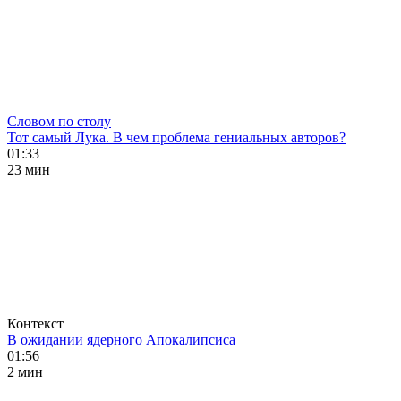
Словом по столу
Тот самый Лука. В чем проблема гениальных авторов?
01:33
23 мин
Контекст
В ожидании ядерного Апокалипсиса
01:56
2 мин