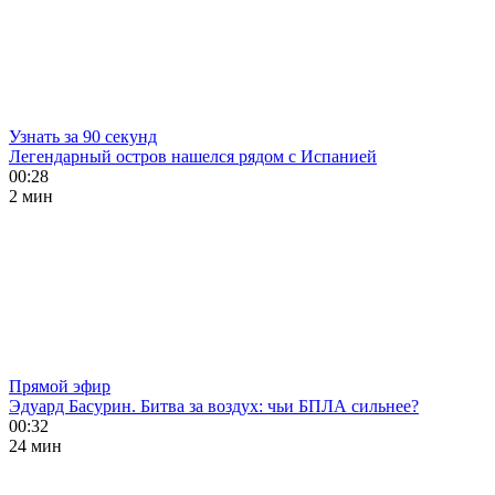
Узнать за 90 секунд
Легендарный остров нашелся рядом с Испанией
00:28
2 мин
Прямой эфир
Эдуард Басурин. Битва за воздух: чьи БПЛА сильнее?
00:32
24 мин