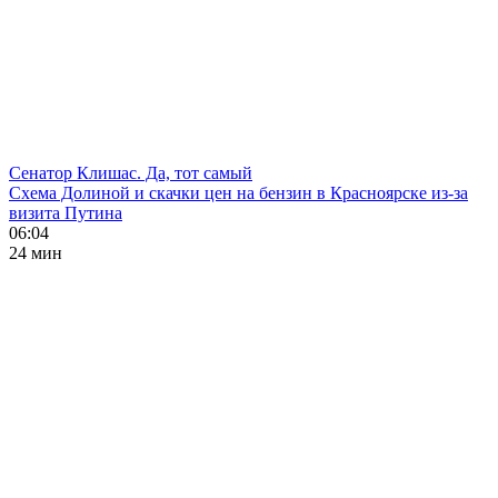
Сенатор Клишас. Да, тот самый
Схема Долиной и скачки цен на бензин в Красноярске из-за
визита Путина
06:04
24 мин