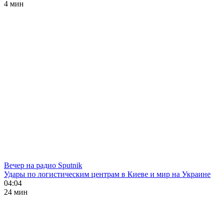
4 мин
Вечер на радио Sputnik
Удары по логистическим центрам в Киеве и мир на Украине
04:04
24 мин