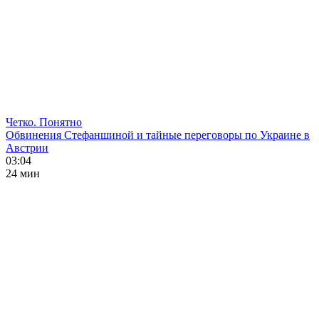
Четко. Понятно
Обвинения Стефаншиной и тайные переговоры по Украине в
Австрии
03:04
24 мин