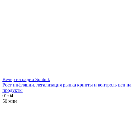
Вечер на радио Sputnik
Рост инфляции, легализация рынка крипты и контроль цен на
продукты
01:04
50 мин