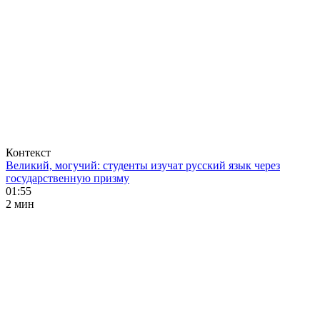
Контекст
Великий, могучий: студенты изучат русский язык через
государственную призму
01:55
2 мин