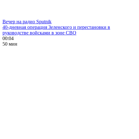
Вечер на радио Sputnik
40-дневная операция Зеленского и перестановки в
руководстве войсками в зоне СВО
00:04
50 мин