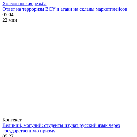
Холмогорская резьба
Ответ на терроризм ВСУ и атаки на склады маркетплейсов
05:04
22 мин
Контекст
Великий, могучий: студенты изучат русский язык через
государственную призму
05:27