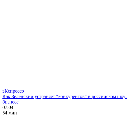
эКспрессо
Как Зеленский устраняет "конкурентов" в российском шоу-
бизнесе
07:04
54 мин