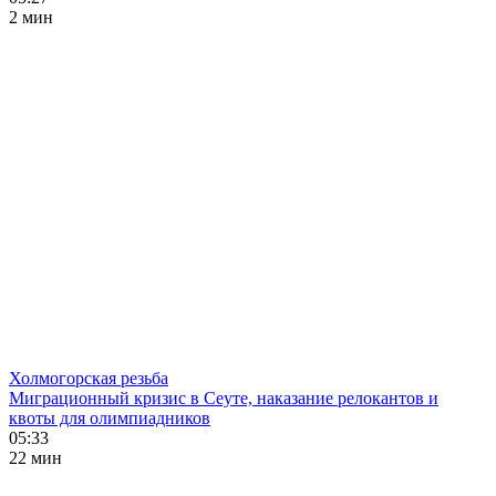
2 мин
Холмогорская резьба
Миграционный кризис в Сеуте, наказание релокантов и
квоты для олимпиадников
05:33
22 мин