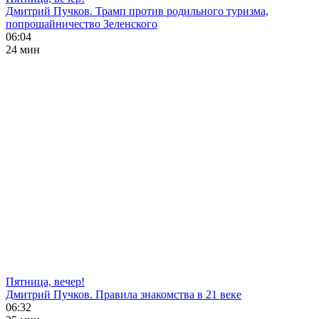
Дмитрий Пучков. Трамп против родильного туризма,
попрошайничество Зеленского
06:04
24 мин
Пятница, вечер!
Дмитрий Пучков. Правила знакомства в 21 веке
06:32