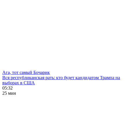
Ага, тот самый Бочарик
Вся республиканская рать: кто будет кандидатом Трампа на
выборах в США
05:32
25 мин