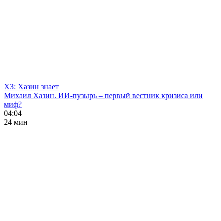
ХЗ: Хазин знает
Михаил Хазин. ИИ-пузырь – первый вестник кризиса или
миф?
04:04
24 мин