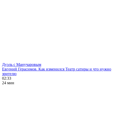
Дуэль с Манучаровым
Евгений Герасимов. Как изменился Театр сатиры и что нужно
зрителю
02:33
24 мин