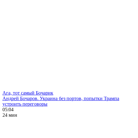
Ага, тот самый Бочарик
Андрей Бочаров. Украина без портов, попытки Трампа
устроить переговоры
05:04
24 мин