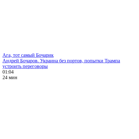
Ага, тот самый Бочарик
Андрей Бочаров. Украина без портов, попытки Трампа
устроить переговоры
01:04
24 мин