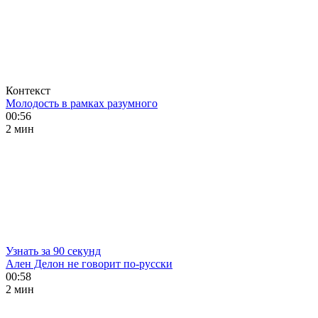
Контекст
Молодость в рамках разумного
00:56
2 мин
Узнать за 90 секунд
Ален Делон не говорит по-русски
00:58
2 мин