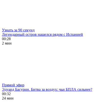
Узнать за 90 секунд
Легендарный остров нашелся рядом с Испанией
00:28
2 мин
Прямой эфир
Эдуард Басурин. Битва за воздух: чьи БПЛА сильнее?
00:32
24 мин