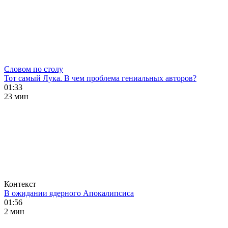
Словом по столу
Тот самый Лука. В чем проблема гениальных авторов?
01:33
23 мин
Контекст
В ожидании ядерного Апокалипсиса
01:56
2 мин