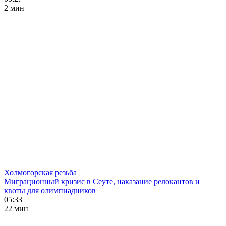
2 мин
Холмогорская резьба
Миграционный кризис в Сеуте, наказание релокантов и
квоты для олимпиадников
05:33
22 мин