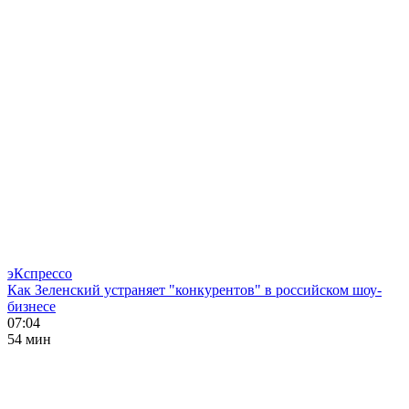
эКспрессо
Как Зеленский устраняет "конкурентов" в российском шоу-
бизнесе
07:04
54 мин