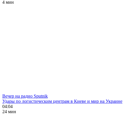
4 мин
Вечер на радио Sputnik
Удары по логистическим центрам в Киеве и мир на Украине
04:04
24 мин