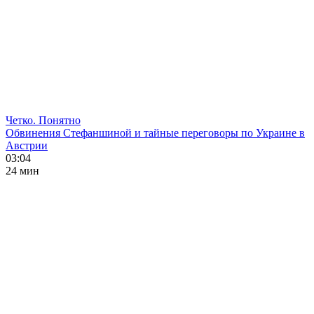
Четко. Понятно
Обвинения Стефаншиной и тайные переговоры по Украине в
Австрии
03:04
24 мин