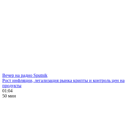
Вечер на радио Sputnik
Рост инфляции, легализация рынка крипты и контроль цен на
продукты
01:04
50 мин