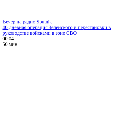
Вечер на радио Sputnik
40-дневная операция Зеленского и перестановки в
руководстве войсками в зоне СВО
00:04
50 мин