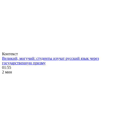
Контекст
Великий, могучий: студенты изучат русский язык через
государственную призму
01:55
2 мин