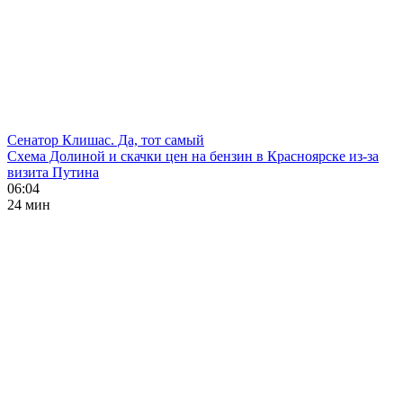
Сенатор Клишас. Да, тот самый
Схема Долиной и скачки цен на бензин в Красноярске из-за
визита Путина
06:04
24 мин