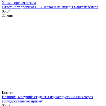
Холмогорская резьба
Ответ на терроризм ВСУ и атаки на склады маркетплейсов
05:04
22 мин
Контекст
Великий, могучий: студенты изучат русский язык через
государственную призму
05:27