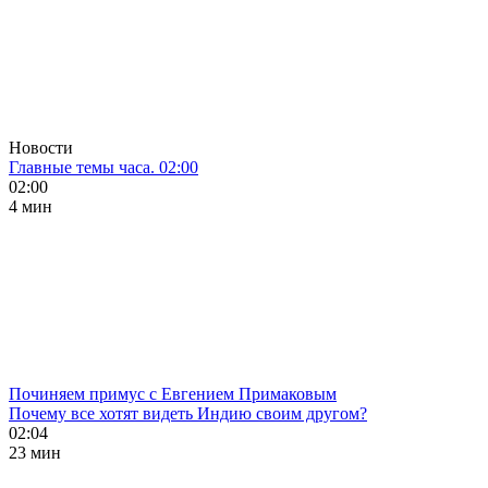
Новости
Главные темы часа. 02:00
02:00
4 мин
Починяем примус с Евгением Примаковым
Почему все хотят видеть Индию своим другом?
02:04
23 мин