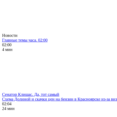
Новости
Главные темы часа. 02:00
02:00
4 мин
Сенатор Клишас. Да, тот самый
Схема Долиной и скачки цен на бензин в Красноярске из-за ви
02:04
24 мин