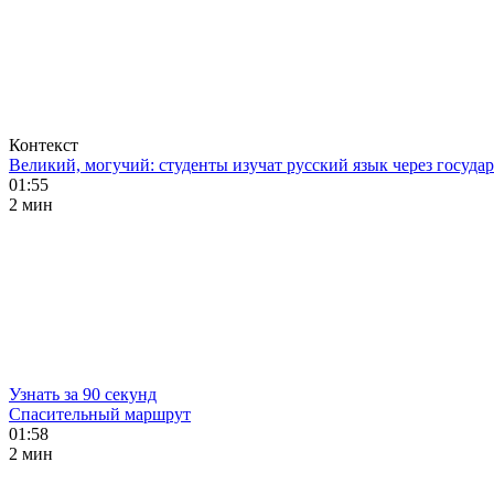
Контекст
Великий, могучий: студенты изучат русский язык через госуд
01:55
2 мин
Узнать за 90 секунд
Спасительный маршрут
01:58
2 мин