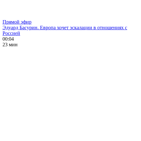
Прямой эфир
Эдуард Басурин. Европа хочет эскалации в отношениях с
Россией
00:04
23 мин