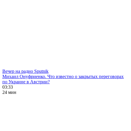
Вечер на радио Sputnik
Михаил Онуфриенко. Что известно о закрытых переговорах
по Украине в Австрии?
03:33
24 мин