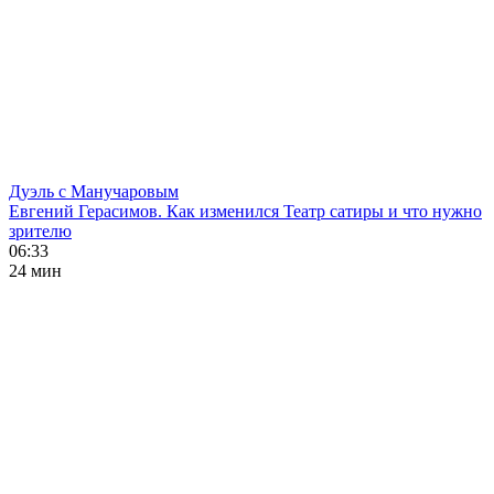
Дуэль с Манучаровым
Евгений Герасимов. Как изменился Театр сатиры и что нужно
зрителю
06:33
24 мин