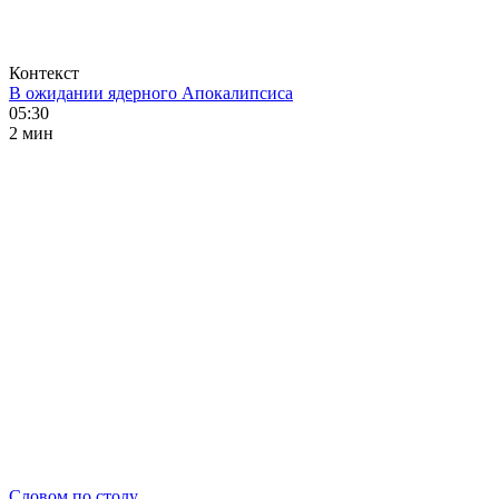
Контекст
В ожидании ядерного Апокалипсиса
05:30
2 мин
Словом по столу