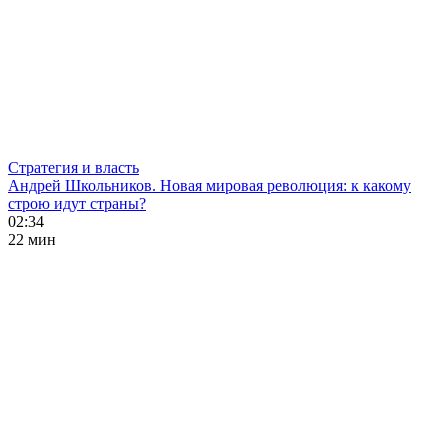
Стратегия и власть
Андрей Школьников. Новая мировая революция: к какому
строю идут страны?
02:34
22 мин