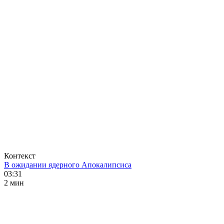
Контекст
В ожидании ядерного Апокалипсиса
03:31
2 мин