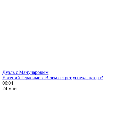
Дуэль с Манучаровым
Евгений Герасимов. В чем секрет успеха актера?
06:04
24 мин