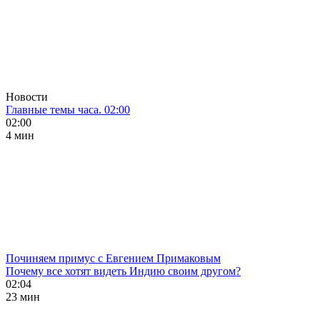
Новости
Главные темы часа. 02:00
02:00
4 мин
Починяем примус с Евгением Примаковым
Почему все хотят видеть Индию своим другом?
02:04
23 мин