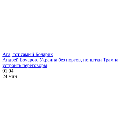
Ага, тот самый Бочарик
Андрей Бочаров. Украина без портов, попытки Трампа
устроить переговоры
01:04
24 мин