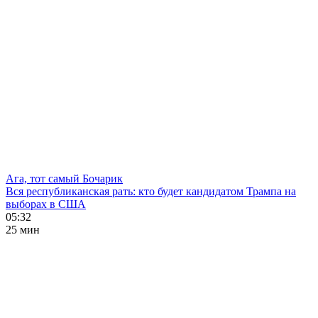
Ага, тот самый Бочарик
Вся республиканская рать: кто будет кандидатом Трампа на
выборах в США
05:32
25 мин