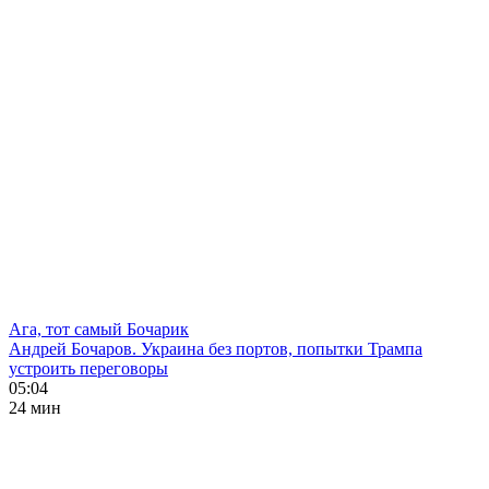
Ага, тот самый Бочарик
Андрей Бочаров. Украина без портов, попытки Трампа
устроить переговоры
05:04
24 мин