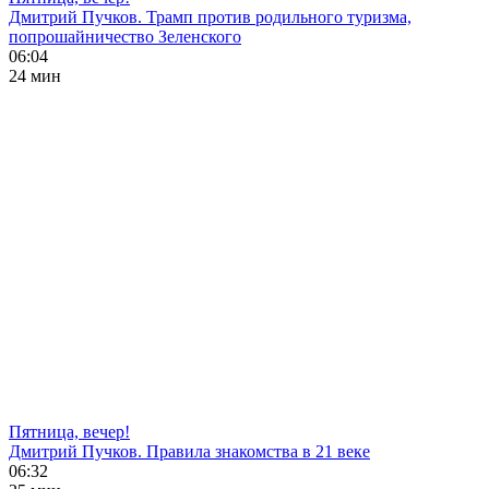
Дмитрий Пучков. Трамп против родильного туризма,
попрошайничество Зеленского
06:04
24 мин
Пятница, вечер!
Дмитрий Пучков. Правила знакомства в 21 веке
06:32