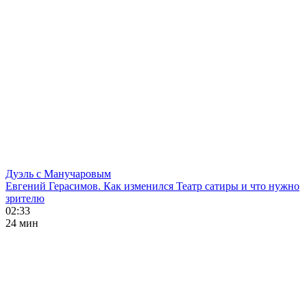
Дуэль с Манучаровым
Евгений Герасимов. Как изменился Театр сатиры и что нужно
зрителю
02:33
24 мин