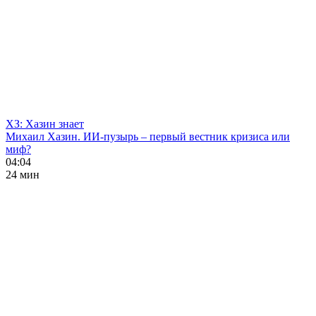
ХЗ: Хазин знает
Михаил Хазин. ИИ-пузырь – первый вестник кризиса или
миф?
04:04
24 мин